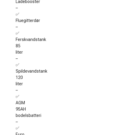
Ladebooster
–
✅
Fluegitterdør
–
✅
Ferskvandstank
85
liter
–
✅
Spildevandstank
120
liter
–
✅
AGM
95AH
bodelsbatteri
–
✅
Euro