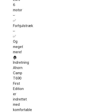
6
motor
–
✅
Forhjulstræk
–
✅
Og
meget
mere!
🏠
Indretning
Ahorn
Camp
T690
First
Edition
er
indrettet
med
komfortable