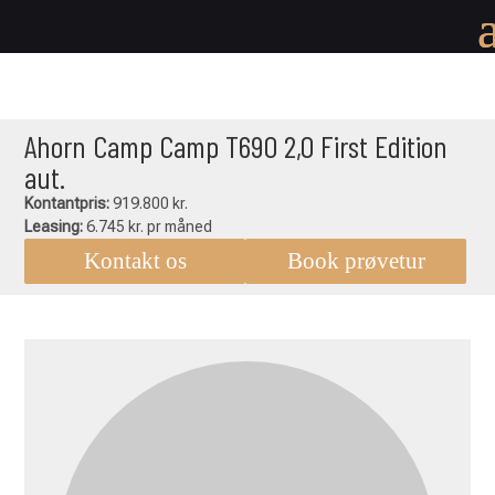
Ahorn Camp Camp T690 2,0 First Edition
aut.
Kontantpris:
919.800 kr.
Leasing:
6.745 kr. pr måned
Kontakt os
Book prøvetur
Ahorn
Camp
Camp
T690