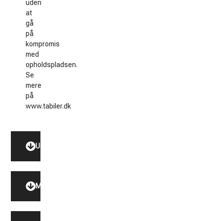
uden
at
gå
på
kompromis
med
opholdspladsen.
Se
mere
på
www.tabiler.dk
Udstyr
Model