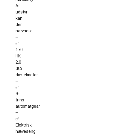
Af
udstyr
kan
der
nævnes:
–
✅
170
HK
2.0
dCi
dieselmotor
–
✅
9-
trins
automatgear
–
✅
Elektrisk
hæveseng