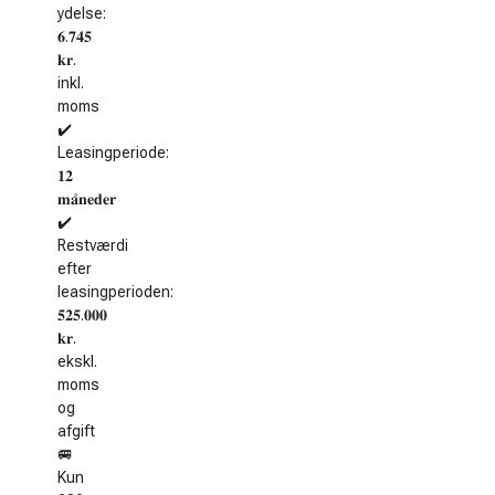
ydelse:
𝟔.𝟕𝟒𝟓
𝐤𝐫.
inkl.
moms
✔️
Leasingperiode:
𝟏𝟐
𝐦𝐚̊𝐧𝐞𝐝𝐞𝐫
✔️
Restværdi
efter
leasingperioden:
𝟓𝟐𝟓.𝟎𝟎𝟎
𝐤𝐫.
ekskl.
moms
og
afgift
🚐
Kun