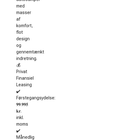
med
masser
af
komfort,
flot
design
og
gennemtænkt
indretning.
💰
Privat
Finansiel
Leasing
✔️
Førstegangsydelse:
𝟗𝟗.𝟗𝟗𝟓
𝐤𝐫.
inkl.
moms
✔️
Månedlig