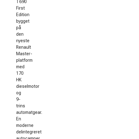
T690
First
Edition
bygget
på
den
nyeste
Renault
Master-
platform
med
170
HK
dieselmotor
og
9-
trins
automatgear.
En
moderne
delintegreret
autocamper