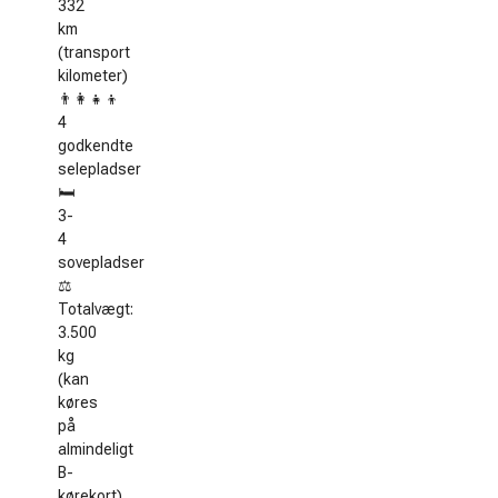
332
km
(transport
kilometer)
👨‍👩‍👧‍👦
4
godkendte
selepladser
🛏️
3-
4
sovepladser
⚖️
Totalvægt:
3.500
kg
(kan
køres
på
almindeligt
B-
kørekort)