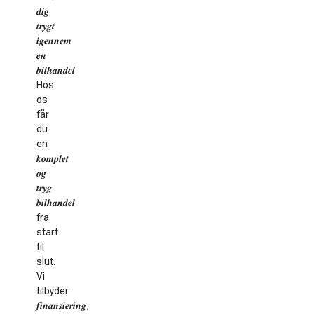
𝒅𝒊𝒈
𝒕𝒓𝒚𝒈𝒕
𝒊𝒈𝒆𝒏𝒏𝒆𝒎
𝒆𝒏
𝒃𝒊𝒍𝒉𝒂𝒏𝒅𝒆𝒍
Hos
os
får
du
en
𝒌𝒐𝒎𝒑𝒍𝒆𝒕
𝒐𝒈
𝒕𝒓𝒚𝒈
𝒃𝒊𝒍𝒉𝒂𝒏𝒅𝒆𝒍
fra
start
til
slut.
Vi
tilbyder
𝒇𝒊𝒏𝒂𝒏𝒔𝒊𝒆𝒓𝒊𝒏𝒈,