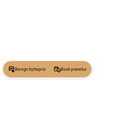
Beregn byttepris
Book prøvetur
KONTAKT OS
DIN DRØM