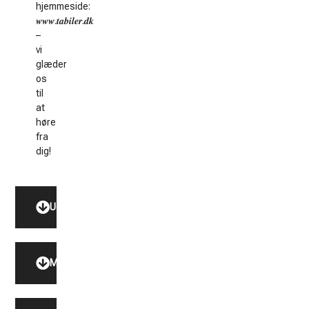
hjemmeside:
𝒘𝒘𝒘.𝒕𝒂𝒃𝒊𝒍𝒆𝒓.𝒅𝒌
–
vi
glæder
os
til
at
høre
fra
dig!
Udstyr
Model