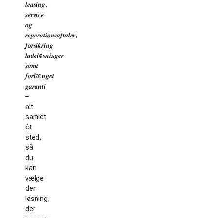
𝒍𝒆𝒂𝒔𝒊𝒏𝒈,
𝒔𝒆𝒓𝒗𝒊𝒄𝒆-
𝒐𝒈
𝒓𝒆𝒑𝒂𝒓𝒂𝒕𝒊𝒐𝒏𝒔𝒂𝒇𝒕𝒂𝒍𝒆𝒓,
𝒇𝒐𝒓𝒔𝒊𝒌𝒓𝒊𝒏𝒈,
𝒍𝒂𝒅𝒆𝒍ø𝒔𝒏𝒊𝒏𝒈𝒆𝒓
𝒔𝒂𝒎𝒕
𝒇𝒐𝒓𝒍æ𝒏𝒈𝒆𝒕
𝒈𝒂𝒓𝒂𝒏𝒕𝒊
–
alt
samlet
ét
sted,
så
du
kan
vælge
den
løsning,
der