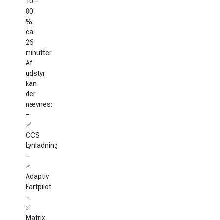
10–
80
%:
ca.
26
minutter
Af
udstyr
kan
der
nævnes:
–
✅
CCS
Lynladning
–
✅
Adaptiv
Fartpilot
–
✅
Matrix