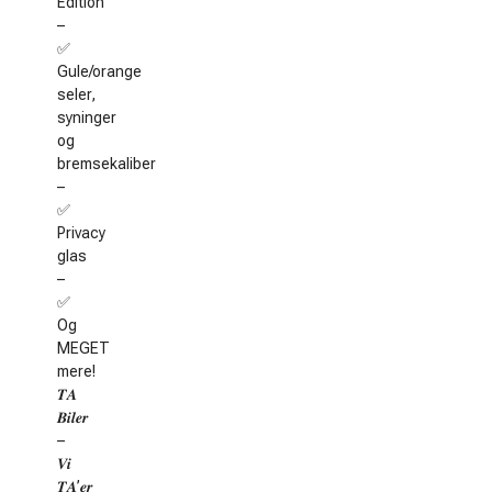
Edition
–
✅
Gule/orange
seler,
syninger
og
bremsekaliber
–
✅
Privacy
glas
–
✅
Og
MEGET
mere!
𝑻𝑨
𝑩𝒊𝒍𝒆𝒓
–
𝑽𝒊
𝑻𝑨’𝒆𝒓