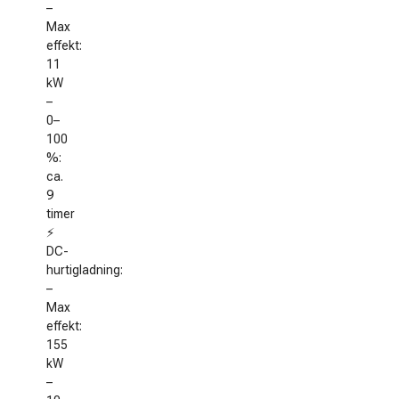
–
Max
effekt:
11
kW
–
0–
100
%:
ca.
9
timer
⚡
DC-
hurtigladning:
–
Max
effekt:
155
kW
–