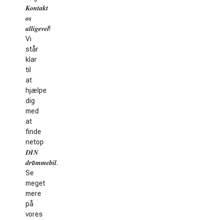
𝑲𝒐𝒏𝒕𝒂𝒌𝒕
𝒐𝒔
𝒂𝒍𝒍𝒊𝒈𝒆𝒗𝒆𝒍!
Vi
står
klar
til
at
hjælpe
dig
med
at
finde
netop
𝑫𝑰𝑵
𝒅𝒓ø𝒎𝒎𝒆𝒃𝒊𝒍.
Se
meget
mere
på
vores