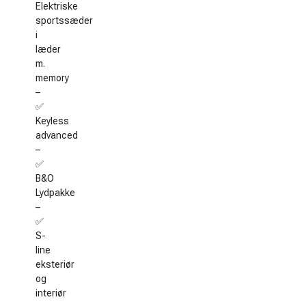
Elektriske
sportssæder
i
læder
m.
memory
–
✅
Keyless
advanced
–
✅
B&O
Lydpakke
–
✅
S-
line
eksteriør
og
interiør