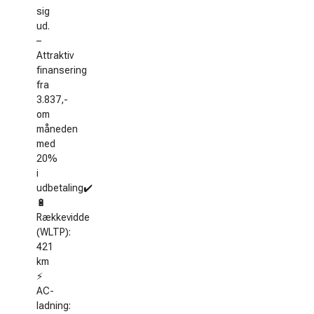
sig
ud.
–
Attraktiv
finansering
fra
3.837,-
om
måneden
med
20%
i
udbetaling✔️
🔋
Rækkevidde
(WLTP):
421
km
⚡
AC-
ladning: