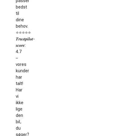
passer
bedst
til
dine
behov.
⭐️⭐️⭐️⭐️⭐️
𝑻𝒓𝒖𝒔𝒕𝒑𝒊𝒍𝒐𝒕-
𝒔𝒄𝒐𝒓𝒆:
4.7
–
vores
kunder
har
talt!
Har
vi
ikke
lige
den
bil,
du
søger?