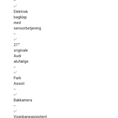
–
✅
Elektrisk
bagklap
med
sensorbetjening
–
✅
21″
originale
Audi
alufælge
–
✅
Park
Assist
–
✅
Bakkamera
–
✅
Vognbaneassistent