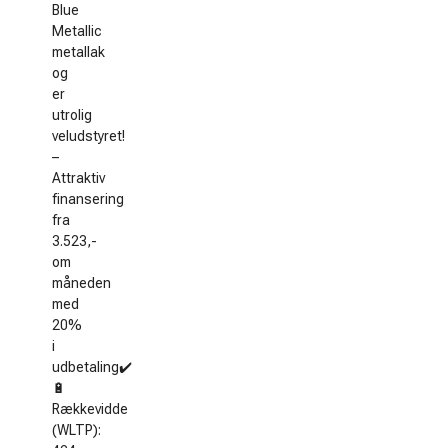
Blue
Metallic
metallak
og
er
utrolig
veludstyret!
–
Attraktiv
finansering
fra
3.523,-
om
måneden
med
20%
i
udbetaling✔️
🔋
Rækkevidde
(WLTP):