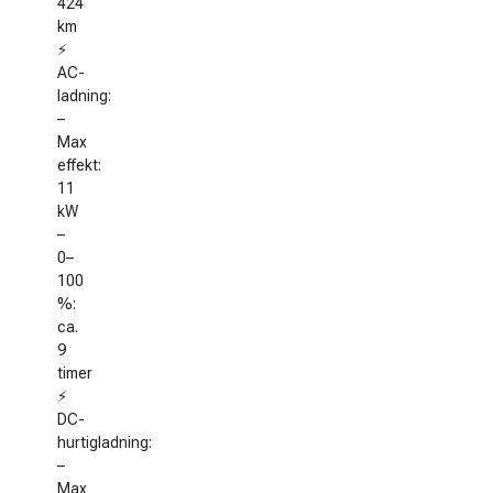
424
km
⚡
AC-
ladning:
–
Max
effekt:
11
kW
–
0–
100
%:
ca.
9
timer
⚡
DC-
hurtigladning:
–
Max