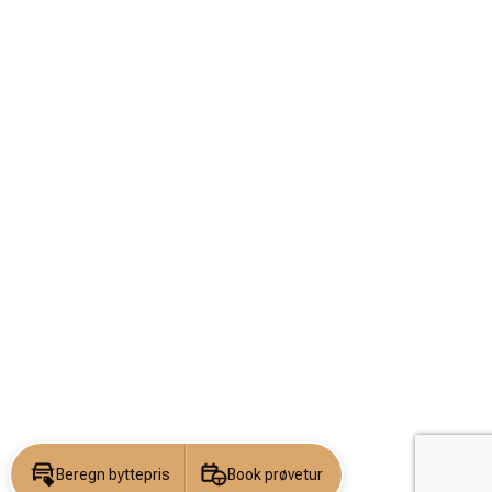
Beregn byttepris
Book prøvetur