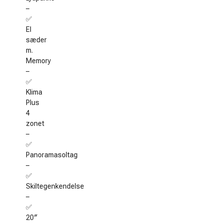
–
✅
El
sæder
m.
Memory
–
✅
Klima
Plus
4
zonet
–
✅
Panoramasoltag
–
✅
Skiltegenkendelse
–
✅
20″