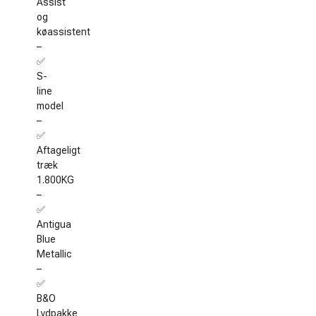
Assist
og
køassistent
–
✅
S-
line
model
–
✅
Aftageligt
træk
1.800KG
–
✅
Antigua
Blue
Metallic
–
✅
B&O
Lydpakke