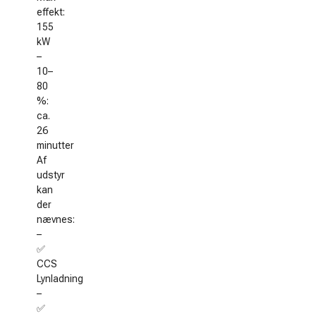
effekt:
155
kW
–
10–
80
%:
ca.
26
minutter
Af
udstyr
kan
der
nævnes:
–
✅
CCS
Lynladning
–
✅