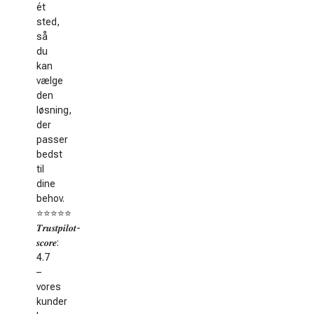
ét
sted,
så
du
kan
vælge
den
løsning,
der
passer
bedst
til
dine
behov.
⭐️⭐️⭐️⭐️⭐️
𝑻𝒓𝒖𝒔𝒕𝒑𝒊𝒍𝒐𝒕-
𝒔𝒄𝒐𝒓𝒆:
4.7
–
vores
kunder