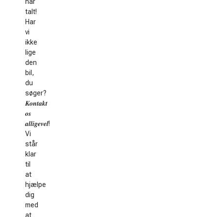
har
talt!
Har
vi
ikke
lige
den
bil,
du
søger?
𝑲𝒐𝒏𝒕𝒂𝒌𝒕
𝒐𝒔
𝒂𝒍𝒍𝒊𝒈𝒆𝒗𝒆𝒍!
Vi
står
klar
til
at
hjælpe
dig
med
at