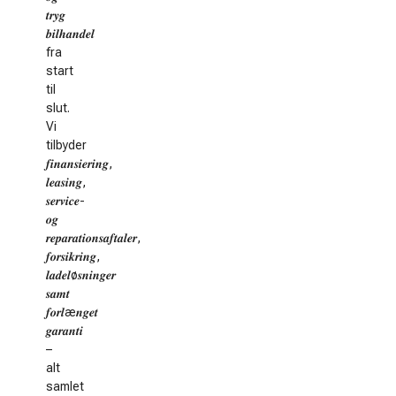
𝒕𝒓𝒚𝒈
𝒃𝒊𝒍𝒉𝒂𝒏𝒅𝒆𝒍
fra
start
til
slut.
Vi
tilbyder
𝒇𝒊𝒏𝒂𝒏𝒔𝒊𝒆𝒓𝒊𝒏𝒈,
𝒍𝒆𝒂𝒔𝒊𝒏𝒈,
𝒔𝒆𝒓𝒗𝒊𝒄𝒆-
𝒐𝒈
𝒓𝒆𝒑𝒂𝒓𝒂𝒕𝒊𝒐𝒏𝒔𝒂𝒇𝒕𝒂𝒍𝒆𝒓,
𝒇𝒐𝒓𝒔𝒊𝒌𝒓𝒊𝒏𝒈,
𝒍𝒂𝒅𝒆𝒍ø𝒔𝒏𝒊𝒏𝒈𝒆𝒓
𝒔𝒂𝒎𝒕
𝒇𝒐𝒓𝒍æ𝒏𝒈𝒆𝒕
𝒈𝒂𝒓𝒂𝒏𝒕𝒊
–
alt
samlet