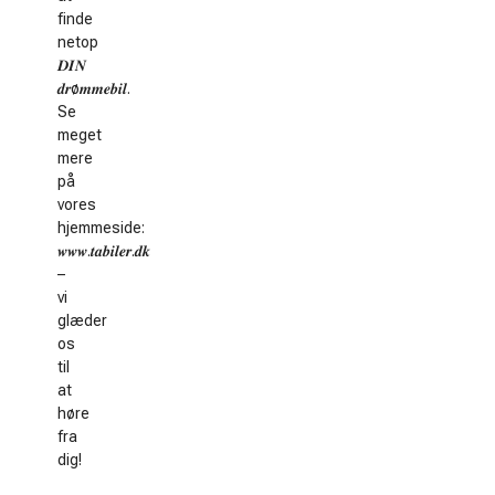
finde
netop
𝑫𝑰𝑵
𝒅𝒓ø𝒎𝒎𝒆𝒃𝒊𝒍.
Se
meget
mere
på
vores
hjemmeside:
𝒘𝒘𝒘.𝒕𝒂𝒃𝒊𝒍𝒆𝒓.𝒅𝒌
–
vi
glæder
os
til
at
høre
fra
dig!