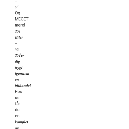
–
✅
Og
MEGET
mere!
𝑻𝑨
𝑩𝒊𝒍𝒆𝒓
–
𝑽𝒊
𝑻𝑨’𝒆𝒓
𝒅𝒊𝒈
𝒕𝒓𝒚𝒈𝒕
𝒊𝒈𝒆𝒏𝒏𝒆𝒎
𝒆𝒏
𝒃𝒊𝒍𝒉𝒂𝒏𝒅𝒆𝒍
Hos
os
får
du
en
𝒌𝒐𝒎𝒑𝒍𝒆𝒕
𝒐𝒈