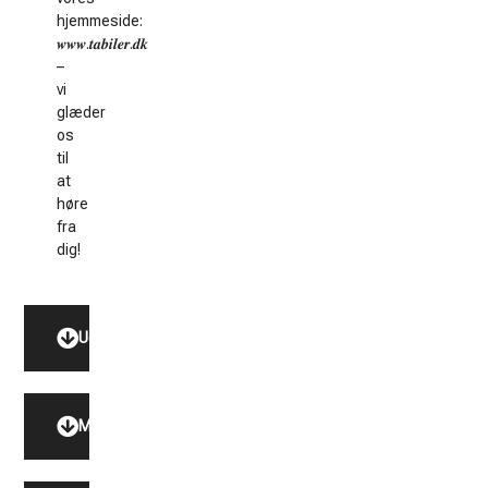
hjemmeside:
𝒘𝒘𝒘.𝒕𝒂𝒃𝒊𝒍𝒆𝒓.𝒅𝒌
–
vi
glæder
os
til
at
høre
fra
dig!
Udstyr
Model