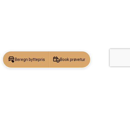
Beregn byttepris
Book prøvetur
KONTAKT OS
DIN DRØM