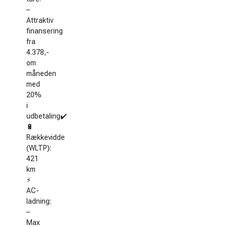
–
Attraktiv
finansering
fra
4.378,-
om
måneden
med
20%
i
udbetaling✔️
🔋
Rækkevidde
(WLTP):
421
km
⚡
AC-
ladning:
–
Max