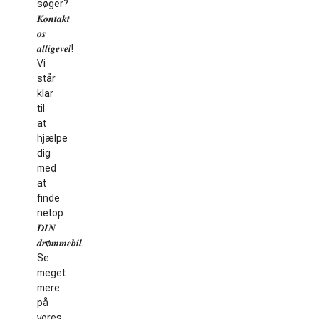
søger?
𝑲𝒐𝒏𝒕𝒂𝒌𝒕
𝒐𝒔
𝒂𝒍𝒍𝒊𝒈𝒆𝒗𝒆𝒍!
Vi
står
klar
til
at
hjælpe
dig
med
at
finde
netop
𝑫𝑰𝑵
𝒅𝒓ø𝒎𝒎𝒆𝒃𝒊𝒍.
Se
meget
mere
på
vores