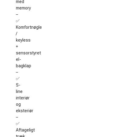
med
memory
–
✅
Komfortnøgle
/
keyless
+
sensorstyret
el-
bagklap
–
✅
S-
line
interiør
og
eksteriør
–
✅
Aftageligt
træk