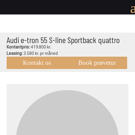
Audi e-tron 55 S-line Sportback quattro
Kontantpris:
419.800 kr.
Leasing:
3.580 kr. pr måned
Kontakt os
Book prøvetur
Audi
e-
tron
55
S-