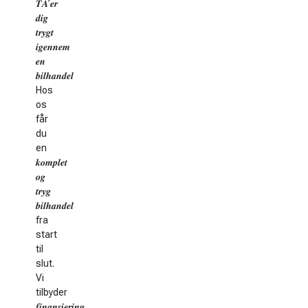
𝑻𝑨’𝒆𝒓
𝒅𝒊𝒈
𝒕𝒓𝒚𝒈𝒕
𝒊𝒈𝒆𝒏𝒏𝒆𝒎
𝒆𝒏
𝒃𝒊𝒍𝒉𝒂𝒏𝒅𝒆𝒍
Hos
os
får
du
en
𝒌𝒐𝒎𝒑𝒍𝒆𝒕
𝒐𝒈
𝒕𝒓𝒚𝒈
𝒃𝒊𝒍𝒉𝒂𝒏𝒅𝒆𝒍
fra
start
til
slut.
Vi
tilbyder
𝒇𝒊𝒏𝒂𝒏𝒔𝒊𝒆𝒓𝒊𝒏𝒈,