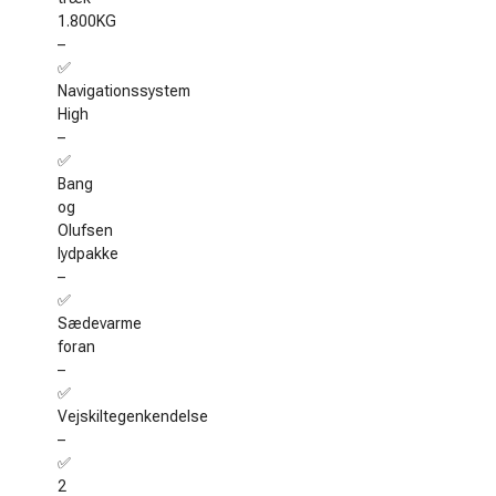
1.800KG
–
✅
Navigationssystem
High
–
✅
Bang
og
Olufsen
lydpakke
–
✅
Sædevarme
foran
–
✅
Vejskiltegenkendelse
–
✅
2