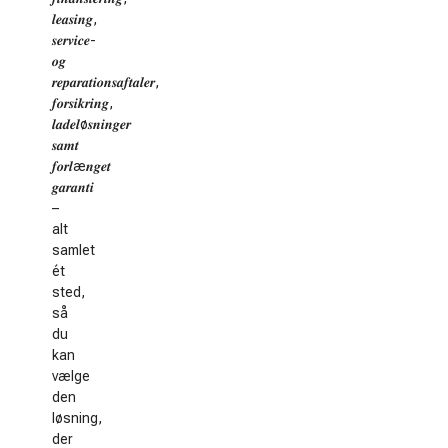
𝒍𝒆𝒂𝒔𝒊𝒏𝒈,
𝒔𝒆𝒓𝒗𝒊𝒄𝒆-
𝒐𝒈
𝒓𝒆𝒑𝒂𝒓𝒂𝒕𝒊𝒐𝒏𝒔𝒂𝒇𝒕𝒂𝒍𝒆𝒓,
𝒇𝒐𝒓𝒔𝒊𝒌𝒓𝒊𝒏𝒈,
𝒍𝒂𝒅𝒆𝒍ø𝒔𝒏𝒊𝒏𝒈𝒆𝒓
𝒔𝒂𝒎𝒕
𝒇𝒐𝒓𝒍æ𝒏𝒈𝒆𝒕
𝒈𝒂𝒓𝒂𝒏𝒕𝒊
–
alt
samlet
ét
sted,
så
du
kan
vælge
den
løsning,
der