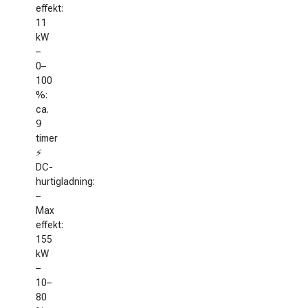
effekt:
11
kW
–
0–
100
%:
ca.
9
timer
⚡
DC-
hurtigladning:
–
Max
effekt:
155
kW
–
10–
80