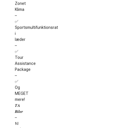
Zonet
Klima
–
✅
Sportsmultifunktionsrat
i
læder
–
✅
Tour
Assistance
Package
–
✅
Og
MEGET
mere!
𝑻𝑨
𝑩𝒊𝒍𝒆𝒓
–
𝑽𝒊