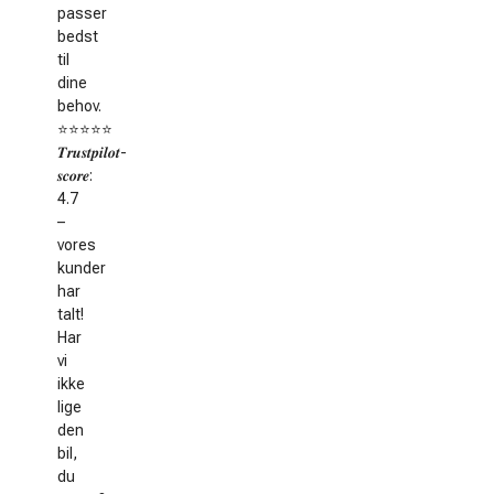
passer
bedst
til
dine
behov.
⭐️⭐️⭐️⭐️⭐️
𝑻𝒓𝒖𝒔𝒕𝒑𝒊𝒍𝒐𝒕-
𝒔𝒄𝒐𝒓𝒆:
4.7
–
vores
kunder
har
talt!
Har
vi
ikke
lige
den
bil,
du