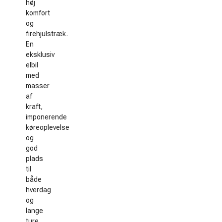
høj
komfort
og
firehjulstræk.
En
eksklusiv
elbil
med
masser
af
kraft,
imponerende
køreoplevelse
og
god
plads
til
både
hverdag
og
lange
ture.