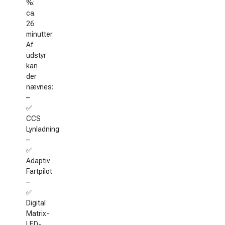
%:
ca.
26
minutter
Af
udstyr
kan
der
nævnes:
–
✅
CCS
Lynladning
–
✅
Adaptiv
Fartpilot
–
✅
Digital
Matrix-
LED-