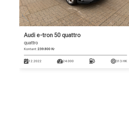
Audi e-tron 50 quattro
quattro
Kontant:
239.800 Kr
12.2022
24.000
-
313 HK