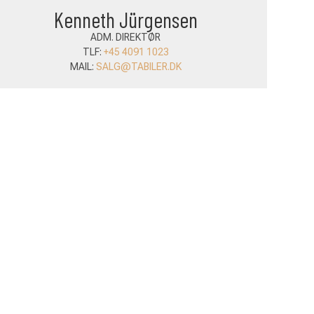
Kenneth Jürgensen
To
ADM. DIREKTØR
TLF:
+45 4091 1023
MAIL:
SALG@TABILER.DK
M