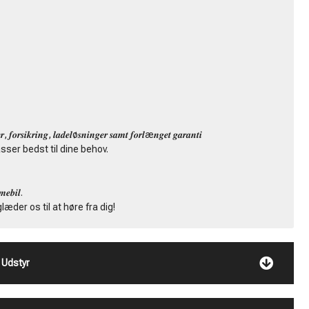
.
, 𝒇𝒐𝒓𝒔𝒊𝒌𝒓𝒊𝒏𝒈, 𝒍𝒂𝒅𝒆𝒍ø𝒔𝒏𝒊𝒏𝒈𝒆𝒓 𝒔𝒂𝒎𝒕 𝒇𝒐𝒓𝒍æ𝒏𝒈𝒆𝒕 𝒈𝒂𝒓𝒂𝒏𝒕𝒊
sser bedst til dine behov.
𝒃𝒊𝒍.
i glæder os til at høre fra dig!
Udstyr