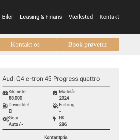
Biler
Leasing & Finans
Værksted
Kontakt
Kontakt os
Book prøvetur
Audi Q4 e-tron 45 Progress quattro
Kilometer
Modelår
88.000
2024
Drivmiddel
Forbrug
El
-
Gear
HK
Auto / -
286
Kontantpris