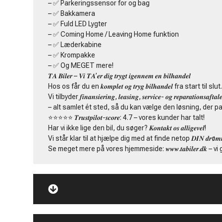
– ✅ Parkeringssensor for og bag
– ✅ Bakkamera
– ✅ Fuld LED Lygter
– ✅ Coming Home / Leaving Home funktion
– ✅ Læderkabine
– ✅ Krompakke
– ✅ Og MEGET mere!
𝑻𝑨 𝑩𝒊𝒍𝒆𝒓 – 𝑽𝒊 𝑻𝑨’𝒆𝒓 𝒅𝒊𝒈 𝒕𝒓𝒚𝒈𝒕 𝒊𝒈𝒆𝒏𝒏𝒆𝒎 𝒆𝒏 𝒃𝒊𝒍𝒉𝒂𝒏𝒅𝒆𝒍
Hos os får du en 𝒌𝒐𝒎𝒑𝒍𝒆𝒕 𝒐𝒈 𝒕𝒓𝒚𝒈 𝒃𝒊𝒍𝒉𝒂𝒏𝒅𝒆𝒍 fra start til slut
Vi tilbyder 𝒇𝒊𝒏𝒂𝒏𝒔𝒊𝒆𝒓𝒊𝒏𝒈, 𝒍𝒆𝒂𝒔𝒊𝒏𝒈, 𝒔𝒆𝒓𝒗𝒊𝒄𝒆- 𝒐𝒈 𝒓𝒆𝒑𝒂𝒓𝒂𝒕𝒊𝒐𝒏𝒔𝒂𝒇𝒕𝒂𝒍𝒆
– alt samlet ét sted, så du kan vælge den løsning, der pa
⭐️⭐️⭐️⭐️⭐️ 𝑻𝒓𝒖𝒔𝒕𝒑𝒊𝒍𝒐𝒕-𝒔𝒄𝒐𝒓𝒆: 4.7 – vores kunder har talt!
Har vi ikke lige den bil, du søger? 𝑲𝒐𝒏𝒕𝒂𝒌𝒕 𝒐𝒔 𝒂𝒍𝒍𝒊𝒈𝒆𝒗𝒆𝒍!
Vi står klar til at hjælpe dig med at finde netop 𝑫𝑰𝑵 𝒅𝒓ø𝒎𝒎𝒆
Se meget mere på vores hjemmeside: 𝒘𝒘𝒘.𝒕𝒂𝒃𝒊𝒍𝒆𝒓.𝒅𝒌 – v