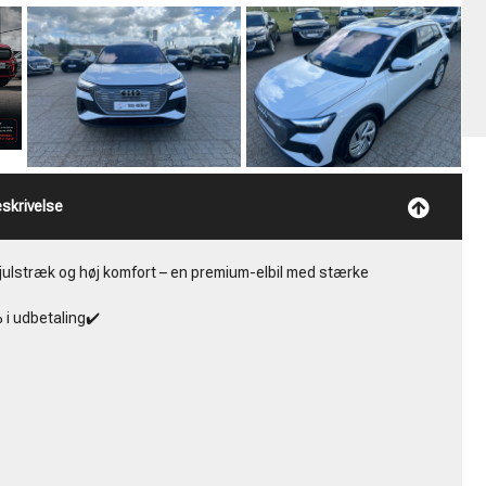
Bjørn Lund
SÆLGER
TLF:
+45 6066 5722
MAIL:
BJORN@TABILER.DK
skrivelse
hjulstræk og høj komfort – en premium-elbil med stærke
 i udbetaling✔️