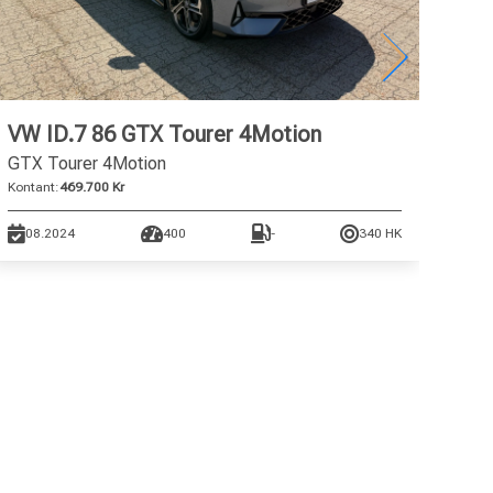
VW ID.7 86 GTX Tourer 4Motion
VW 
GTX Tourer 4Motion
Pro
Kontant:
469.700 Kr
Konta
08.2024
400
-
340 HK
04