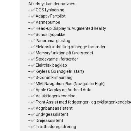
Af udstyr kan der nævnes:
– ✅ CCS Lynladning
– ✅ Adaptiv Fartpilot
– ✅ Varmepumpe
– ✅ Head-up Display m. Augmented Reality
– ✅ Sonos Lydpakke
– ✅ Panorama-glastag
– ✅ Elektrisk indstilling af begge forsæder
– ✅ Memoryfunktion på førersædet
– ✅ Sædevarme i forsæder
– ✅ Elektrisk bagklap
– ✅ Keyless Go (nøglefri start)
– ✅ 3-zonet klimaanlæg
– ✅ MMI Navigation Plus (Navigation High)
– ✅ Apple Carplay og Android Auto
– ✅ Vejskiltegenkendelse
– ✅ Front Assist med fodgænger- og cyklistgenkendels
– ✅ Vognbaneassistent
– ✅ Undvigeassistent
– ✅ Drejeassistent
– ✅ Træthedsregistrering