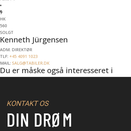
HK
560
SOLGT
Kenneth Jürgensen
ADM. DIREKTØR
TLF:
+45 4091 1023
MAIL:
SALG@TABILER.DK
Du er måske også interesseret i
KONTAKT OS
DIN DRØM