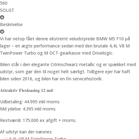
560
SOLGT
Beskrivelse
Vi har netop fået denne ekstremt veludstyrede BMW M5 F10 på
lager – en ægte performance-sedan med den brutale 4,4L V8 M
TwinPower Turbo og M DCT-gearkasse med Drivelogic.
Bilen står i den elegante Citrinschwarz metallic og er spækket med
udstyr, som gør den til noget helt særligt. Tidligere ejer har haft
bilen siden 2016, og bilen har en fin servicehistorik.
𝐀𝐭𝐭𝐫𝐚𝐤𝐭𝐢𝐯 𝐅𝐥𝐞𝐱𝐥𝐞𝐚𝐬𝐢𝐧𝐠 𝟏𝟐 𝐦𝐝:
Udbetaling: 44.995 inkl moms
Md ydelse: 4.395 inkl moms
Restværdi: 175.000 ex afgift + moms.
Af udstyr kan der nævnes:
– ✅ 4,4L V8 M TwinPower Turbo