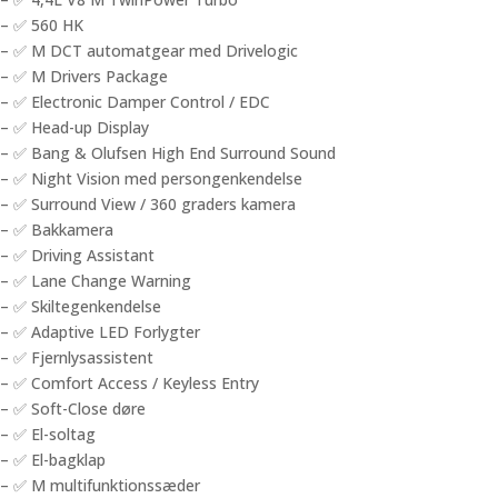
– ✅ 560 HK
– ✅ M DCT automatgear med Drivelogic
– ✅ M Drivers Package
– ✅ Electronic Damper Control / EDC
– ✅ Head-up Display
– ✅ Bang & Olufsen High End Surround Sound
– ✅ Night Vision med persongenkendelse
– ✅ Surround View / 360 graders kamera
– ✅ Bakkamera
– ✅ Driving Assistant
– ✅ Lane Change Warning
– ✅ Skiltegenkendelse
– ✅ Adaptive LED Forlygter
– ✅ Fjernlysassistent
– ✅ Comfort Access / Keyless Entry
– ✅ Soft-Close døre
– ✅ El-soltag
– ✅ El-bagklap
– ✅ M multifunktionssæder