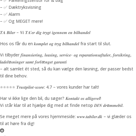
– ✅ Parkeringssensor for & bag
– ✅ Dæktryksvisning
– ✅ Alarm
– ✅ Og MEGET mere!
𝑻𝑨 𝑩𝒊𝒍𝒆𝒓 – 𝑽𝒊 𝑻𝑨’𝒆𝒓 𝒅𝒊𝒈 𝒕𝒓𝒚𝒈𝒕 𝒊𝒈𝒆𝒏𝒏𝒆𝒎 𝒆𝒏 𝒃𝒊𝒍𝒉𝒂𝒏𝒅𝒆𝒍
Hos os får du en 𝒌𝒐𝒎𝒑𝒍𝒆𝒕 𝒐𝒈 𝒕𝒓𝒚𝒈 𝒃𝒊𝒍𝒉𝒂𝒏𝒅𝒆𝒍 fra start til slut.
Vi tilbyder 𝒇𝒊𝒏𝒂𝒏𝒔𝒊𝒆𝒓𝒊𝒏𝒈, 𝒍𝒆𝒂𝒔𝒊𝒏𝒈, 𝒔𝒆𝒓𝒗𝒊𝒄𝒆- 𝒐𝒈 𝒓𝒆𝒑𝒂𝒓𝒂𝒕𝒊𝒐𝒏𝒔𝒂𝒇𝒕𝒂𝒍𝒆𝒓, 𝒇𝒐𝒓𝒔𝒊𝒌𝒓𝒊𝒏𝒈,
𝒍𝒂𝒅𝒆𝒍ø𝒔𝒏𝒊𝒏𝒈𝒆𝒓 𝒔𝒂𝒎𝒕 𝒇𝒐𝒓𝒍æ𝒏𝒈𝒆𝒕 𝒈𝒂𝒓𝒂𝒏𝒕𝒊
– alt samlet ét sted, så du kan vælge den løsning, der passer bedst
til dine behov.
⭐️⭐️⭐️⭐️⭐️ 𝑻𝒓𝒖𝒔𝒕𝒑𝒊𝒍𝒐𝒕-𝒔𝒄𝒐𝒓𝒆: 4.7 – vores kunder har talt!
Har vi ikke lige den bil, du søger? 𝑲𝒐𝒏𝒕𝒂𝒌𝒕 𝒐𝒔 𝒂𝒍𝒍𝒊𝒈𝒆𝒗𝒆𝒍!
Vi står klar til at hjælpe dig med at finde netop 𝑫𝑰𝑵 𝒅𝒓ø𝒎𝒎𝒆𝒃𝒊𝒍.
Se meget mere på vores hjemmeside: 𝒘𝒘𝒘.𝒕𝒂𝒃𝒊𝒍𝒆𝒓.𝒅𝒌 – vi glæder os
til at høre fra dig!