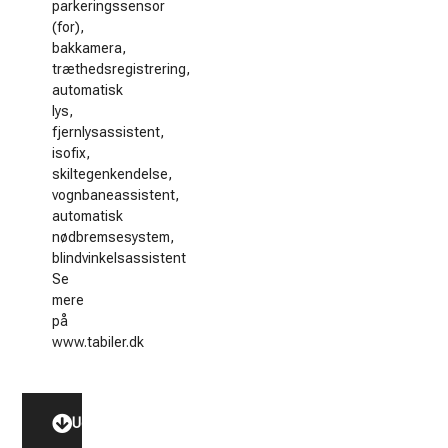
parkeringssensor
(for),
bakkamera,
træthedsregistrering,
automatisk
lys,
fjernlysassistent,
isofix,
skiltegenkendelse,
vognbaneassistent,
automatisk
nødbremsesystem,
blindvinkelsassistent
Se
mere
på
www.tabiler.dk
Udstyr