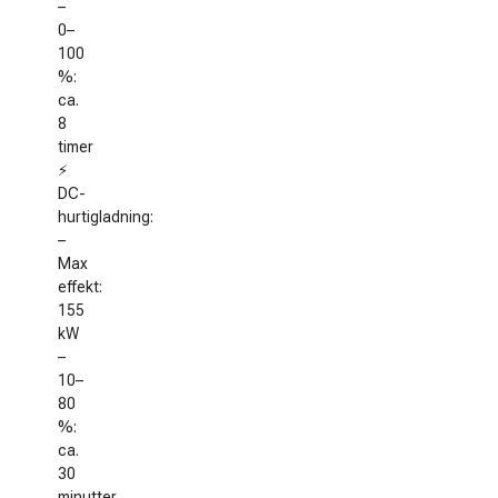
–
0–
100
%:
ca.
8
timer
⚡
DC-
hurtigladning:
–
Max
effekt:
155
kW
–
10–
80
%:
ca.
30
minutter