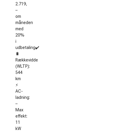
2.719,
–
om
måneden
med
20%
i
udbetaling✔️
🔋
Rækkevidde
(WLTP):
544
km
⚡
AC-
ladning:
–
Max
effekt:
11
kW