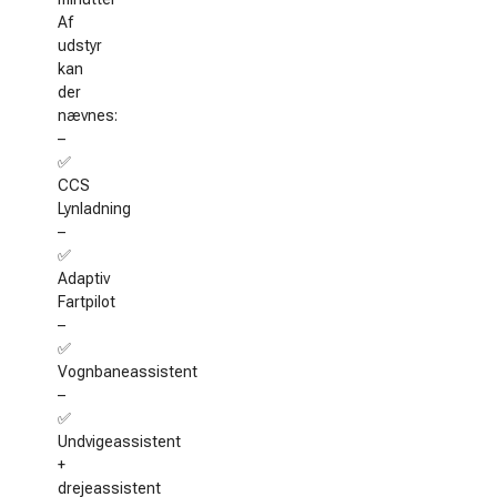
Af
udstyr
kan
der
nævnes:
–
✅
CCS
Lynladning
–
✅
Adaptiv
Fartpilot
–
✅
Vognbaneassistent
–
✅
Undvigeassistent
+
drejeassistent