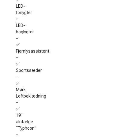
LED-
forlygter
+
LED-
baglygter
–
✅
Fjernlysassistent
–
✅
Sportssæder
–
✅
Mørk
Loftbeklædning
–
✅
19”
alufælge
“Typhoon”
–