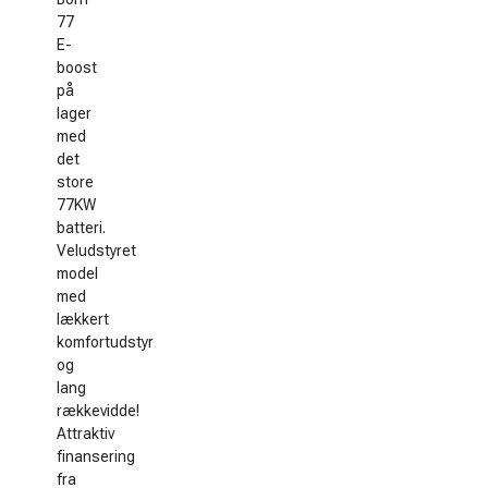
77
E-
boost
på
lager
med
det
store
77KW
batteri.
Veludstyret
model
med
lækkert
komfortudstyr
og
lang
rækkevidde!
Attraktiv
finansering
fra