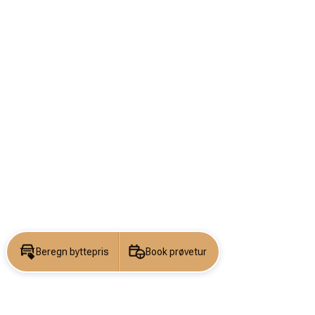
Beregn byttepris
Book prøvetur