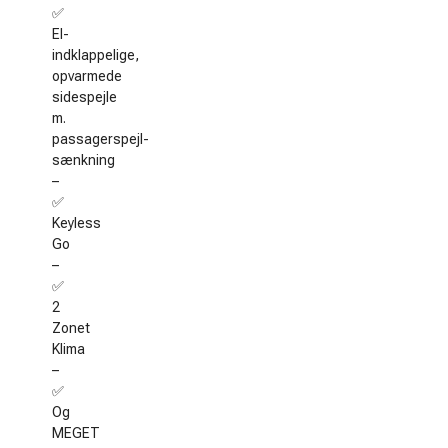
✅
El-
indklappelige,
opvarmede
sidespejle
m.
passagerspejl-
sænkning
–
✅
Keyless
Go
–
✅
2
Zonet
Klima
–
✅
Og
MEGET