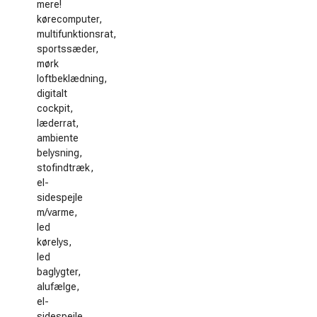
mere!
kørecomputer,
multifunktionsrat,
sportssæder,
mørk
loftbeklædning,
digitalt
cockpit,
læderrat,
ambiente
belysning,
stofindtræk,
el-
sidespejle
m/varme,
led
kørelys,
led
baglygter,
alufælge,
el-
sidespejle,