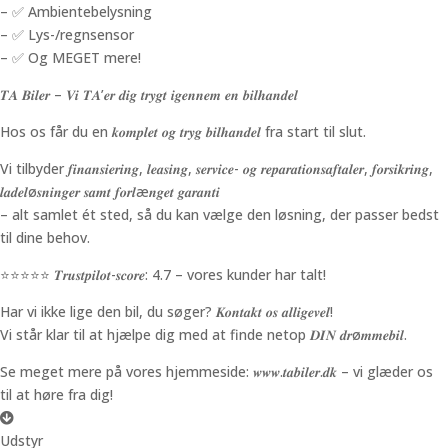
– ✅ Ambientebelysning
– ✅ Lys-/regnsensor
– ✅ Og MEGET mere!
𝑻𝑨 𝑩𝒊𝒍𝒆𝒓 – 𝑽𝒊 𝑻𝑨’𝒆𝒓 𝒅𝒊𝒈 𝒕𝒓𝒚𝒈𝒕 𝒊𝒈𝒆𝒏𝒏𝒆𝒎 𝒆𝒏 𝒃𝒊𝒍𝒉𝒂𝒏𝒅𝒆𝒍
Hos os får du en 𝒌𝒐𝒎𝒑𝒍𝒆𝒕 𝒐𝒈 𝒕𝒓𝒚𝒈 𝒃𝒊𝒍𝒉𝒂𝒏𝒅𝒆𝒍 fra start til slut.
Vi tilbyder 𝒇𝒊𝒏𝒂𝒏𝒔𝒊𝒆𝒓𝒊𝒏𝒈, 𝒍𝒆𝒂𝒔𝒊𝒏𝒈, 𝒔𝒆𝒓𝒗𝒊𝒄𝒆- 𝒐𝒈 𝒓𝒆𝒑𝒂𝒓𝒂𝒕𝒊𝒐𝒏𝒔𝒂𝒇𝒕𝒂𝒍𝒆𝒓, 𝒇𝒐𝒓𝒔𝒊𝒌𝒓𝒊𝒏𝒈,
𝒍𝒂𝒅𝒆𝒍ø𝒔𝒏𝒊𝒏𝒈𝒆𝒓 𝒔𝒂𝒎𝒕 𝒇𝒐𝒓𝒍æ𝒏𝒈𝒆𝒕 𝒈𝒂𝒓𝒂𝒏𝒕𝒊
– alt samlet ét sted, så du kan vælge den løsning, der passer bedst
til dine behov.
⭐️⭐️⭐️⭐️⭐️ 𝑻𝒓𝒖𝒔𝒕𝒑𝒊𝒍𝒐𝒕-𝒔𝒄𝒐𝒓𝒆: 4.7 – vores kunder har talt!
Har vi ikke lige den bil, du søger? 𝑲𝒐𝒏𝒕𝒂𝒌𝒕 𝒐𝒔 𝒂𝒍𝒍𝒊𝒈𝒆𝒗𝒆𝒍!
Vi står klar til at hjælpe dig med at finde netop 𝑫𝑰𝑵 𝒅𝒓ø𝒎𝒎𝒆𝒃𝒊𝒍.
Se meget mere på vores hjemmeside: 𝒘𝒘𝒘.𝒕𝒂𝒃𝒊𝒍𝒆𝒓.𝒅𝒌 – vi glæder os
til at høre fra dig!
Udstyr