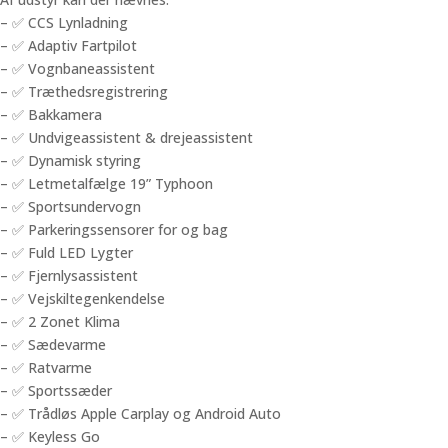
– ✅ CCS Lynladning
– ✅ Adaptiv Fartpilot
– ✅ Vognbaneassistent
– ✅ Træthedsregistrering
– ✅ Bakkamera
– ✅ Undvigeassistent & drejeassistent
– ✅ Dynamisk styring
– ✅ Letmetalfælge 19” Typhoon
– ✅ Sportsundervogn
– ✅ Parkeringssensorer for og bag
– ✅ Fuld LED Lygter
– ✅ Fjernlysassistent
– ✅ Vejskiltegenkendelse
– ✅ 2 Zonet Klima
– ✅ Sædevarme
– ✅ Ratvarme
– ✅ Sportssæder
– ✅ Trådløs Apple Carplay og Android Auto
– ✅ Keyless Go