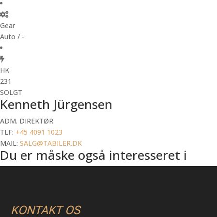
Gear
Auto / -
HK
231
SOLGT
Kenneth Jürgensen
ADM. DIREKTØR
TLF:
+45 4091 1023
MAIL:
SALG@TABILER.DK
Du er måske også interesseret i
KONTAKT OS