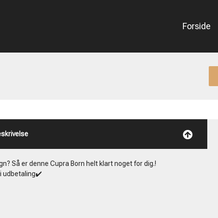
Forside
skrivelse
ign? Så er denne Cupra Born helt klart noget for dig.!
i udbetaling✔️