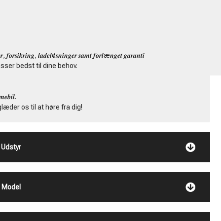
Kenneth Jürgensen
ADM. DIREKTØR
.
TLF:
+45 4091 1023
, 𝒇𝒐𝒓𝒔𝒊𝒌𝒓𝒊𝒏𝒈, 𝒍𝒂𝒅𝒆𝒍ø𝒔𝒏𝒊𝒏𝒈𝒆𝒓 𝒔𝒂𝒎𝒕 𝒇𝒐𝒓𝒍æ𝒏𝒈𝒆𝒕 𝒈𝒂𝒓𝒂𝒏𝒕𝒊
MAIL:
SALG@TABILER.DK
sser bedst til dine behov.
𝒃𝒊𝒍.
i glæder os til at høre fra dig!
Udstyr
Model