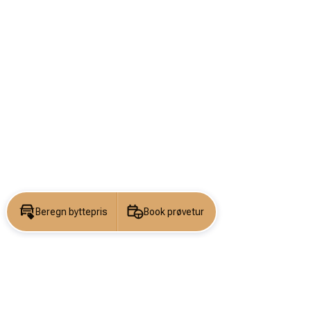
Beregn byttepris
Book prøvetur
KONTAKT OS