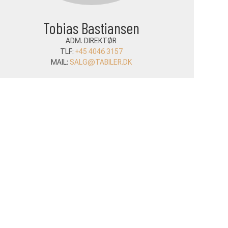
Tobias Bastiansen
ADM. DIREKTØR
TLF:
+45 4046 3157
MAIL:
SALG@TABILER.DK
MA