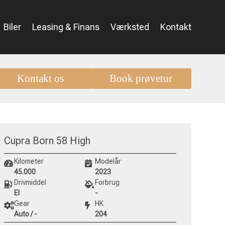
Biler
Leasing & Finans
Værksted
Kontakt
Kontakt os
Book prøvetur
Cupra Born 58 High
Kilometer
Modelår
45.000
2023
Drivmiddel
Forbrug
El
-
Gear
HK
Auto / -
204