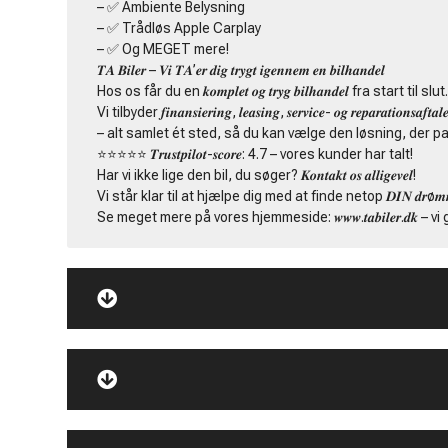
– ✅ Ambiente Belysning
– ✅ Trådløs Apple Carplay
– ✅ Og MEGET mere!
𝑻𝑨 𝑩𝒊𝒍𝒆𝒓 – 𝑽𝒊 𝑻𝑨’𝒆𝒓 𝒅𝒊𝒈 𝒕𝒓𝒚𝒈𝒕 𝒊𝒈𝒆𝒏𝒏𝒆𝒎 𝒆𝒏 𝒃𝒊𝒍𝒉𝒂𝒏𝒅𝒆𝒍
Hos os får du en 𝒌𝒐𝒎𝒑𝒍𝒆𝒕 𝒐𝒈 𝒕𝒓𝒚𝒈 𝒃𝒊𝒍𝒉𝒂𝒏𝒅𝒆𝒍 fra start til slut
Vi tilbyder 𝒇𝒊𝒏𝒂𝒏𝒔𝒊𝒆𝒓𝒊𝒏𝒈, 𝒍𝒆𝒂𝒔𝒊𝒏𝒈, 𝒔𝒆𝒓𝒗𝒊𝒄𝒆- 𝒐𝒈 𝒓𝒆𝒑𝒂𝒓𝒂𝒕𝒊𝒐𝒏𝒔𝒂𝒇𝒕𝒂𝒍𝒆
– alt samlet ét sted, så du kan vælge den løsning, der pa
⭐️⭐️⭐️⭐️⭐️ 𝑻𝒓𝒖𝒔𝒕𝒑𝒊𝒍𝒐𝒕-𝒔𝒄𝒐𝒓𝒆: 4.7 – vores kunder har talt!
Har vi ikke lige den bil, du søger? 𝑲𝒐𝒏𝒕𝒂𝒌𝒕 𝒐𝒔 𝒂𝒍𝒍𝒊𝒈𝒆𝒗𝒆𝒍!
Vi står klar til at hjælpe dig med at finde netop 𝑫𝑰𝑵 𝒅𝒓ø𝒎𝒎𝒆
Se meget mere på vores hjemmeside: 𝒘𝒘𝒘.𝒕𝒂𝒃𝒊𝒍𝒆𝒓.𝒅𝒌 – v