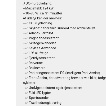
⚡ DC-hurtigladning:
– Max effekt: 124 kW
– 10–80 %: ca. 31 minutter
Af udstyr kan der nævnes:
– ✅ CCS Lynladning
– ✅ Skyline: panoramic sunroof med ambiente lys
– ✅ Adaptiv Fartpilot
– ✅ Vognbaneassistent
– ✅ Skiltegenkendelse
– ✅ Keyless Advanced
– ✅ 19″ alufælge
– ✅ Fjernlysassistent
– ✅ Ratvarme
– ✅ Bakkamera
– ✅ Parkeringsassistent IPA (Intelligent Park Assist)
– ✅ Front Assist, der advarer og bremser ved biler, fo
cyklister
– ✅ Undvigeassistent og drejeassistent
– ✅ Fuld LED Lygter
– ✅ Sportssæder
– ✅ Træthedsregistrering