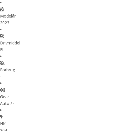
Modelår
2023
Drivmiddel
El
Forbrug
-
Gear
Auto / -
HK
204