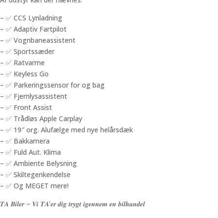
– ✅ CCS Lynladning
– ✅ Adaptiv Fartpilot
– ✅ Vognbaneassistent
– ✅ Sportssæder
– ✅ Ratvarme
– ✅ Keyless Go
– ✅ Parkeringssensor for og bag
– ✅ Fjernlysassistent
– ✅ Front Assist
– ✅ Trådløs Apple Carplay
– ✅ 19″ org. Alufælge med nye helårsdæk
– ✅ Bakkamera
– ✅ Fuld Aut. Klima
– ✅ Ambiente Belysning
– ✅ Skiltegenkendelse
– ✅ Og MEGET mere!
𝑻𝑨 𝑩𝒊𝒍𝒆𝒓 – 𝑽𝒊 𝑻𝑨’𝒆𝒓 𝒅𝒊𝒈 𝒕𝒓𝒚𝒈𝒕 𝒊𝒈𝒆𝒏𝒏𝒆𝒎 𝒆𝒏 𝒃𝒊𝒍𝒉𝒂𝒏𝒅𝒆𝒍