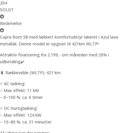
204
SOLGT
Beskrivelse
Cupra Born 58 med lækkert komfortudstyr lakeret i Azul lava
metallak. Denne model er opgivet til 421km WLTP!
Attraktiv finansering fra 2.199,- om måneden med 20% i
udbetaling✔️
🔋 Rækkevidde (WLTP): 421 km
⚡ AC-ladning:
– Max effekt: 11 kW
– 0–100 %: ca. 6 timer
⚡ DC-hurtigladning:
– Max effekt: 124 kW
– 10–80 %: ca. 31 minutter
Af udstyr kan der nævnes: