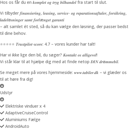
Hos os får du en 𝒌𝒐𝒎𝒑𝒍𝒆𝒕 𝒐𝒈 𝒕𝒓𝒚𝒈 𝒃𝒊𝒍𝒉𝒂𝒏𝒅𝒆𝒍 fra start til slut.
Vi tilbyder 𝒇𝒊𝒏𝒂𝒏𝒔𝒊𝒆𝒓𝒊𝒏𝒈, 𝒍𝒆𝒂𝒔𝒊𝒏𝒈, 𝒔𝒆𝒓𝒗𝒊𝒄𝒆- 𝒐𝒈 𝒓𝒆𝒑𝒂𝒓𝒂𝒕𝒊𝒐𝒏𝒔𝒂𝒇𝒕𝒂𝒍𝒆𝒓, 𝒇𝒐𝒓𝒔𝒊𝒌𝒓𝒊𝒏𝒈,
𝒍𝒂𝒅𝒆𝒍ø𝒔𝒏𝒊𝒏𝒈𝒆𝒓 𝒔𝒂𝒎𝒕 𝒇𝒐𝒓𝒍æ𝒏𝒈𝒆𝒕 𝒈𝒂𝒓𝒂𝒏𝒕𝒊
– alt samlet ét sted, så du kan vælge den løsning, der passer bedst
til dine behov.
⭐️⭐️⭐️⭐️⭐️ 𝑻𝒓𝒖𝒔𝒕𝒑𝒊𝒍𝒐𝒕-𝒔𝒄𝒐𝒓𝒆: 4.7 – vores kunder har talt!
Har vi ikke lige den bil, du søger? 𝑲𝒐𝒏𝒕𝒂𝒌𝒕 𝒐𝒔 𝒂𝒍𝒍𝒊𝒈𝒆𝒗𝒆𝒍!
Vi står klar til at hjælpe dig med at finde netop 𝑫𝑰𝑵 𝒅𝒓ø𝒎𝒎𝒆𝒃𝒊𝒍.
Se meget mere på vores hjemmeside: 𝒘𝒘𝒘.𝒕𝒂𝒃𝒊𝒍𝒆𝒓.𝒅𝒌 – vi glæder os
til at høre fra dig!
Udstyr
Elektriske vinduer x 4
AdaptiveCruiseControl
Aluminiums Fælge
AndroidAuto