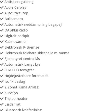
Antispinregulering
Apple Carplay
AutoStartStop
Bakkamera
Automatisk neddæmpning bagspejl
DABPlusRadio
Digitalt cockpit
Kabinevarmer
Elektronisk P-Bremse
Elektronisk foldbare sidespejle m. varme
Fjernstyret central lås
Automatisk Langt Lys
Fuld LED forlygter
Højdejusterbare førersæde
Isofix beslag
2 Zonet Klima Anlæg
Kurvelys
Trip computer
Læder rat
Bluetooth lydafspilning