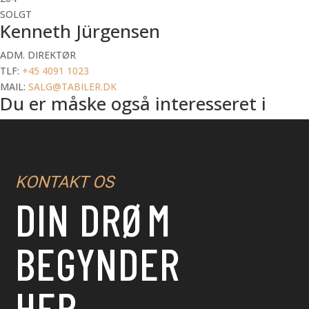
SOLGT
Kenneth Jürgensen
ADM. DIREKTØR
TLF:
+45 4091 1023
MAIL:
SALG@TABILER.DK
Du er måske også interesseret i
KONTAKT OS
DIN DRØM
BEGYNDER
HER