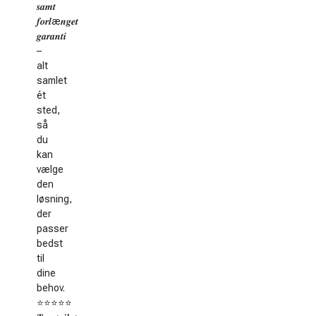
𝒔𝒂𝒎𝒕
𝒇𝒐𝒓𝒍æ𝒏𝒈𝒆𝒕
𝒈𝒂𝒓𝒂𝒏𝒕𝒊
–
alt
samlet
ét
sted,
så
du
kan
vælge
den
løsning,
der
passer
bedst
til
dine
behov.
⭐️⭐️⭐️⭐️⭐️