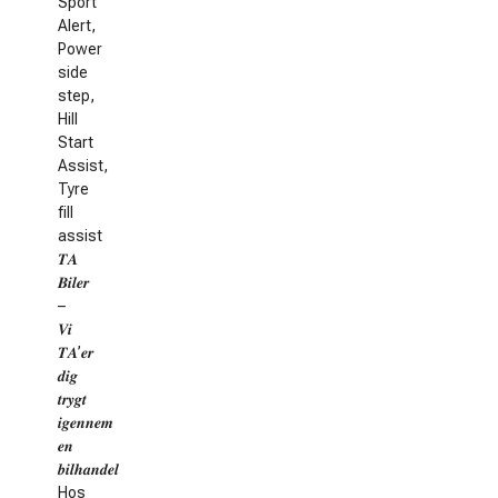
Sport
Alert,
Power
side
step,
Hill
Start
Assist,
Tyre
fill
assist
𝑻𝑨
𝑩𝒊𝒍𝒆𝒓
–
𝑽𝒊
𝑻𝑨’𝒆𝒓
𝒅𝒊𝒈
𝒕𝒓𝒚𝒈𝒕
𝒊𝒈𝒆𝒏𝒏𝒆𝒎
𝒆𝒏
𝒃𝒊𝒍𝒉𝒂𝒏𝒅𝒆𝒍
Hos