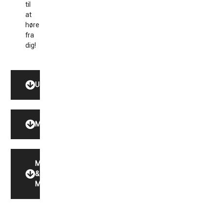
til
at
høre
fra
dig!
Udstyr
Model
Motor
&
Miljø