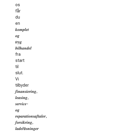
os
får
du
en
𝒌𝒐𝒎𝒑𝒍𝒆𝒕
𝒐𝒈
𝒕𝒓𝒚𝒈
𝒃𝒊𝒍𝒉𝒂𝒏𝒅𝒆𝒍
fra
start
til
slut.
Vi
tilbyder
𝒇𝒊𝒏𝒂𝒏𝒔𝒊𝒆𝒓𝒊𝒏𝒈,
𝒍𝒆𝒂𝒔𝒊𝒏𝒈,
𝒔𝒆𝒓𝒗𝒊𝒄𝒆-
𝒐𝒈
𝒓𝒆𝒑𝒂𝒓𝒂𝒕𝒊𝒐𝒏𝒔𝒂𝒇𝒕𝒂𝒍𝒆𝒓,
𝒇𝒐𝒓𝒔𝒊𝒌𝒓𝒊𝒏𝒈,
𝒍𝒂𝒅𝒆𝒍ø𝒔𝒏𝒊𝒏𝒈𝒆𝒓