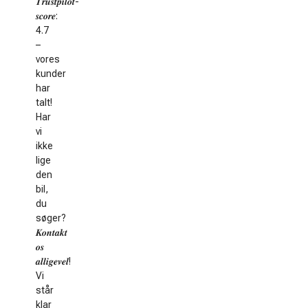
𝑻𝒓𝒖𝒔𝒕𝒑𝒊𝒍𝒐𝒕-
𝒔𝒄𝒐𝒓𝒆:
4.7
–
vores
kunder
har
talt!
Har
vi
ikke
lige
den
bil,
du
søger?
𝑲𝒐𝒏𝒕𝒂𝒌𝒕
𝒐𝒔
𝒂𝒍𝒍𝒊𝒈𝒆𝒗𝒆𝒍!
Vi
står
klar