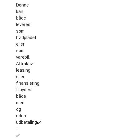
Denne
kan
både
leveres
som
hvidpladet
eller
som
varebil.
Attraktiv
leasing
eller
finansiering
tilbydes
både
med
og
uden
udbetaling✔️
–
✅