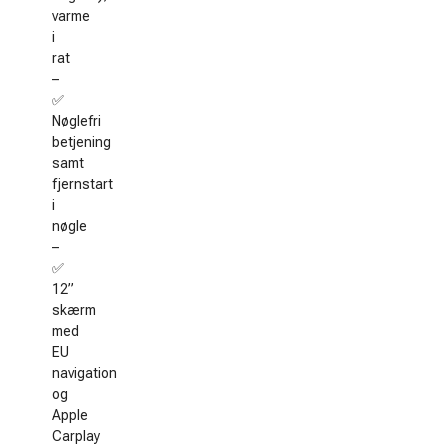
varme
i
rat
–
✅
Nøglefri
betjening
samt
fjernstart
i
nøgle
–
✅
12”
skærm
med
EU
navigation
og
Apple
Carplay