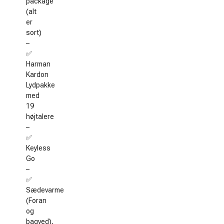
package
(alt
er
sort)
–
✅
Harman
Kardon
Lydpakke
med
19
højtalere
–
✅
Keyless
Go
–
✅
Sædevarme
(Foran
og
bagved),