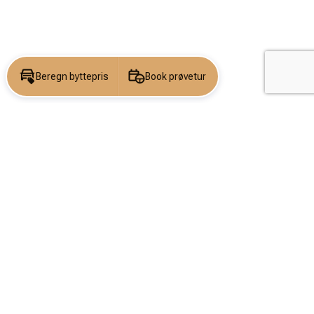
Beregn byttepris
Book prøvetur
KONTAKT OS
DIN DRØM
BEGYNDER
HER