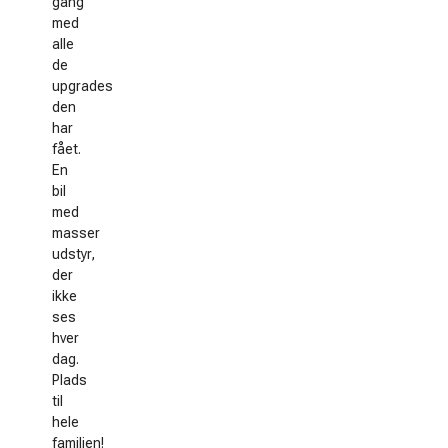
gang
med
alle
de
upgrades
den
har
fået.
En
bil
med
masser
udstyr,
der
ikke
ses
hver
dag.
Plads
til
hele
familien!