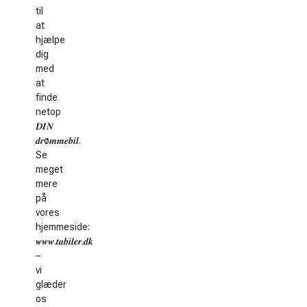
til
at
hjælpe
dig
med
at
finde
netop
𝑫𝑰𝑵
𝒅𝒓ø𝒎𝒎𝒆𝒃𝒊𝒍.
Se
meget
mere
på
vores
hjemmeside:
𝒘𝒘𝒘.𝒕𝒂𝒃𝒊𝒍𝒆𝒓.𝒅𝒌
–
vi
glæder
os