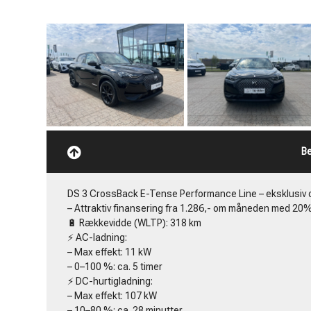
Kenneth Jürge
ADM. DIREKTØR
TLF:
+45 4091 102
MAIL:
SALG@TABILER
Be
DS 3 CrossBack E-Tense Performance Line – eksklusiv og 
– Attraktiv finansering fra 1.286,- om måneden med 20%
🔋 Rækkevidde (WLTP): 318 km
⚡ AC-ladning:
– Max effekt: 11 kW
– 0–100 %: ca. 5 timer
⚡ DC-hurtigladning:
– Max effekt: 107 kW
– 10–80 %: ca. 28 minutter