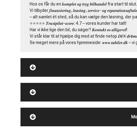
Hos os får du en 𝒌𝒐𝒎𝒑𝒍𝒆𝒕 𝒐𝒈 𝒕𝒓𝒚𝒈 𝒃𝒊𝒍𝒉𝒂𝒏𝒅𝒆𝒍 fra start til slut
Vi tilbyder 𝒇𝒊𝒏𝒂𝒏𝒔𝒊𝒆𝒓𝒊𝒏𝒈, 𝒍𝒆𝒂𝒔𝒊𝒏𝒈, 𝒔𝒆𝒓𝒗𝒊𝒄𝒆- 𝒐𝒈 𝒓𝒆𝒑𝒂𝒓𝒂𝒕𝒊𝒐𝒏𝒔𝒂𝒇𝒕𝒂𝒍𝒆
– alt samlet ét sted, så du kan vælge den løsning, der pa
⭐️⭐️⭐️⭐️⭐️ 𝑻𝒓𝒖𝒔𝒕𝒑𝒊𝒍𝒐𝒕-𝒔𝒄𝒐𝒓𝒆: 4.7 – vores kunder har talt!
Har vi ikke lige den bil, du søger? 𝑲𝒐𝒏𝒕𝒂𝒌𝒕 𝒐𝒔 𝒂𝒍𝒍𝒊𝒈𝒆𝒗𝒆𝒍!
Vi står klar til at hjælpe dig med at finde netop 𝑫𝑰𝑵 𝒅𝒓ø𝒎𝒎𝒆
Se meget mere på vores hjemmeside: 𝒘𝒘𝒘.𝒕𝒂𝒃𝒊𝒍𝒆𝒓.𝒅𝒌 – v
Mo