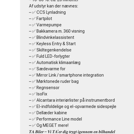
Af udstyr kan der nævnes:
– ✅ CCS Lynladning
– ✅ Fartpilot
– ✅ Varmepumpe
– ✅ Bakkamera m. 360 visning
– ✅ Blindvinkelassistent
– ✅ Keyless Entry & Start
– ✅ Skiltegenkendelse
– ✅ Fuld LED-forlygter
– ✅ Automatisk klimaanlæg
– ✅ Sædevarme for
– ✅ Mirror Link / smartphone integration
– ✅ Mørktonede ruder bag
– ✅ Regnsensor
– ✅ IsoFix
– ✅ Alcantara interiørlister på instrumentbord
– ✅ El-indfoldelige og el-opvarmede sidespejle
– ✅ Dellæder kabine
– ✅ Performance Line model
– ✅ Og MEGET mere!
𝑻𝑨 𝑩𝒊𝒍𝒆𝒓 – 𝑽𝒊 𝑻𝑨’𝒆𝒓 𝒅𝒊𝒈 𝒕𝒓𝒚𝒈𝒕 𝒊𝒈𝒆𝒏𝒏𝒆𝒎 𝒆𝒏 𝒃𝒊𝒍𝒉𝒂𝒏𝒅𝒆𝒍