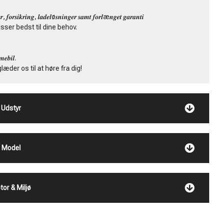
.
, 𝒇𝒐𝒓𝒔𝒊𝒌𝒓𝒊𝒏𝒈, 𝒍𝒂𝒅𝒆𝒍ø𝒔𝒏𝒊𝒏𝒈𝒆𝒓 𝒔𝒂𝒎𝒕 𝒇𝒐𝒓𝒍æ𝒏𝒈𝒆𝒕 𝒈𝒂𝒓𝒂𝒏𝒕𝒊
sser bedst til dine behov.
𝒃𝒊𝒍.
i glæder os til at høre fra dig!
Udstyr
Model
tor & Miljø