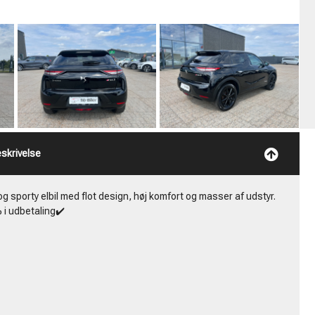
nsen
Tobias Bastiansen
ADM. DIREKTØR
3
TLF:
+45 4046 3157
.DK
MAIL:
SALG@TABILER.DK
skrivelse
sporty elbil med flot design, høj komfort og masser af udstyr.
 i udbetaling✔️