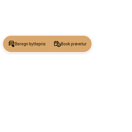
Beregn byttepris
Book prøvetur
KONTAKT OS
DIN DRØM BEGY
Navn