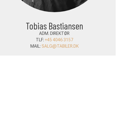
Bjørn Lund
SÆLGER
TLF:
+45 6066 5722
MAIL:
BJORN@TABILER.DK