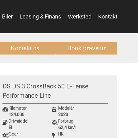
Biler
Leasing & Finans
Værksted
Kontakt
Kontakt os
Book prøvetur
DS DS 3 CrossBack 50 E-Tense
Performance Line
Kilometer
Modelår
134.000
2020
Drivmiddel
Forbrug
El
62,4 km/l
Gear
HK