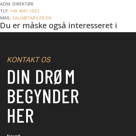
ADM. DIREKTØR
TLF:
+45 4091 1023
MAIL:
SALG@TABILER.DK
Du er måske også interesseret i
KONTAKT OS
DIN DRØM
BEGYNDER
HER