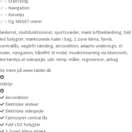
✅ – Start/stop
✅ – Navigation
✅ – Kurvelys
✅ – Og MEGET mere!
læderrat, multifunktionsrat, sportssæder, mørk loftbeklædning, fuld
led forlygter, mørktonede ruder i bag, 2 zone klima, fjernb.
centrallås, nøglefri tænding, aircondition, adaptiv undervogn, el-
ruder, navigation, håndfrit til mobil, musikstreaming via bluetooth,
led kørelys,el-sidespejle, udv. temp. måler, regnsensor, airbag
Se mere på www.tabiler.dk
Udstyr
Aircondition
Elektriske vinduer
Elektriske sidespejle
Fjernstyret central lås
Fuld LED forlygter
2 Zonet Klima Anlæg