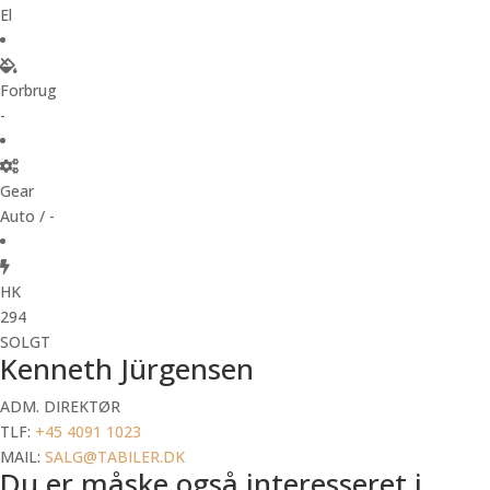
El
Forbrug
-
Gear
Auto / -
HK
294
SOLGT
Kenneth Jürgensen
ADM. DIREKTØR
TLF:
+45 4091 1023
MAIL:
SALG@TABILER.DK
Du er måske også interesseret i