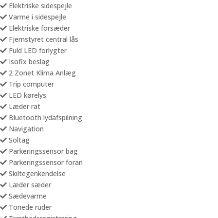
Elektriske sidespejle
Varme i sidespejle
Elektriske forsæder
Fjernstyret central lås
Fuld LED forlygter
Isofix beslag
2 Zonet Klima Anlæg
Trip computer
LED kørelys
Læder rat
Bluetooth lydafspilning
Navigation
Soltag
Parkeringssensor bag
Parkeringssensor foran
Skiltegenkendelse
Læder sæder
Sædevarme
Tonede ruder