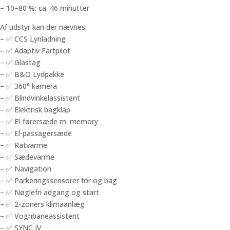
– 10–80 %: ca. 46 minutter
Af udstyr kan der nævnes:
– ✅ CCS Lynladning
– ✅ Adaptiv Fartpilot
– ✅ Glastag
– ✅ B&O Lydpakke
– ✅ 360° kamera
– ✅ Blindvinkelassistent
– ✅ Elektrisk bagklap
– ✅ El-førersæde m. memory
– ✅ El-passagersæde
– ✅ Ratvarme
– ✅ Sædevarme
– ✅ Navigation
– ✅ Parkeringssensorer for og bag
– ✅ Nøglefri adgang og start
– ✅ 2-zoners klimaanlæg
– ✅ Vognbaneassistent
– ✅ SYNC IV