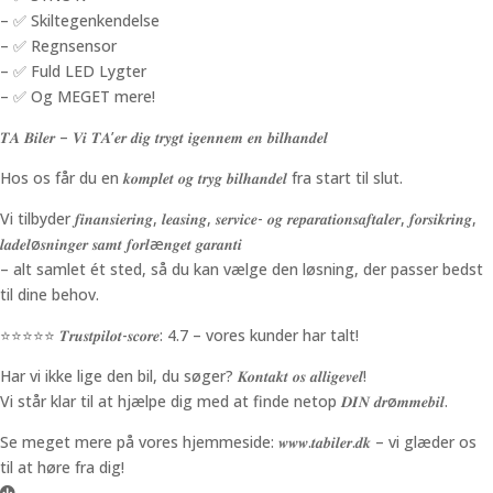
– ✅ Skiltegenkendelse
– ✅ Regnsensor
– ✅ Fuld LED Lygter
– ✅ Og MEGET mere!
𝑻𝑨 𝑩𝒊𝒍𝒆𝒓 – 𝑽𝒊 𝑻𝑨’𝒆𝒓 𝒅𝒊𝒈 𝒕𝒓𝒚𝒈𝒕 𝒊𝒈𝒆𝒏𝒏𝒆𝒎 𝒆𝒏 𝒃𝒊𝒍𝒉𝒂𝒏𝒅𝒆𝒍
Hos os får du en 𝒌𝒐𝒎𝒑𝒍𝒆𝒕 𝒐𝒈 𝒕𝒓𝒚𝒈 𝒃𝒊𝒍𝒉𝒂𝒏𝒅𝒆𝒍 fra start til slut.
Vi tilbyder 𝒇𝒊𝒏𝒂𝒏𝒔𝒊𝒆𝒓𝒊𝒏𝒈, 𝒍𝒆𝒂𝒔𝒊𝒏𝒈, 𝒔𝒆𝒓𝒗𝒊𝒄𝒆- 𝒐𝒈 𝒓𝒆𝒑𝒂𝒓𝒂𝒕𝒊𝒐𝒏𝒔𝒂𝒇𝒕𝒂𝒍𝒆𝒓, 𝒇𝒐𝒓𝒔𝒊𝒌𝒓𝒊𝒏𝒈,
𝒍𝒂𝒅𝒆𝒍ø𝒔𝒏𝒊𝒏𝒈𝒆𝒓 𝒔𝒂𝒎𝒕 𝒇𝒐𝒓𝒍æ𝒏𝒈𝒆𝒕 𝒈𝒂𝒓𝒂𝒏𝒕𝒊
– alt samlet ét sted, så du kan vælge den løsning, der passer bedst
til dine behov.
⭐️⭐️⭐️⭐️⭐️ 𝑻𝒓𝒖𝒔𝒕𝒑𝒊𝒍𝒐𝒕-𝒔𝒄𝒐𝒓𝒆: 4.7 – vores kunder har talt!
Har vi ikke lige den bil, du søger? 𝑲𝒐𝒏𝒕𝒂𝒌𝒕 𝒐𝒔 𝒂𝒍𝒍𝒊𝒈𝒆𝒗𝒆𝒍!
Vi står klar til at hjælpe dig med at finde netop 𝑫𝑰𝑵 𝒅𝒓ø𝒎𝒎𝒆𝒃𝒊𝒍.
Se meget mere på vores hjemmeside: 𝒘𝒘𝒘.𝒕𝒂𝒃𝒊𝒍𝒆𝒓.𝒅𝒌 – vi glæder os
til at høre fra dig!