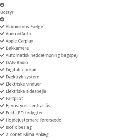
Udstyr
Aluminiums Fælge
AndroidAuto
Apple Carplay
Bakkamera
Automatisk neddæmpning bagspejl
DAB-Radio
Digitalt cockpit
Dæktryk system
Elektriske vinduer
Elektriske sidespejle
Fartpilot
Fjernstyret central lås
Fuld LED forlygter
Højdejusterbare førersæde
Isofix beslag
2 Zonet Klima Anlæg