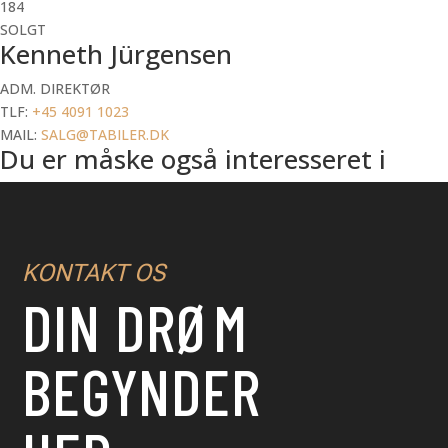
184
SOLGT
Kenneth Jürgensen
ADM. DIREKTØR
TLF:
+45 4091 1023
MAIL:
SALG@TABILER.DK
Du er måske også interesseret i
KONTAKT OS
DIN DRØM
BEGYNDER