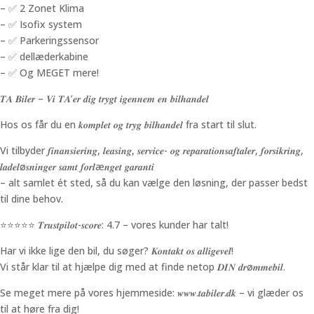
– ✅ 2 Zonet Klima
– ✅ Isofix system
– ✅ Parkeringssensor
– ✅ dellæderkabine
– ✅ Og MEGET mere!
𝑻𝑨 𝑩𝒊𝒍𝒆𝒓 – 𝑽𝒊 𝑻𝑨’𝒆𝒓 𝒅𝒊𝒈 𝒕𝒓𝒚𝒈𝒕 𝒊𝒈𝒆𝒏𝒏𝒆𝒎 𝒆𝒏 𝒃𝒊𝒍𝒉𝒂𝒏𝒅𝒆𝒍
Hos os får du en 𝒌𝒐𝒎𝒑𝒍𝒆𝒕 𝒐𝒈 𝒕𝒓𝒚𝒈 𝒃𝒊𝒍𝒉𝒂𝒏𝒅𝒆𝒍 fra start til slut.
Vi tilbyder 𝒇𝒊𝒏𝒂𝒏𝒔𝒊𝒆𝒓𝒊𝒏𝒈, 𝒍𝒆𝒂𝒔𝒊𝒏𝒈, 𝒔𝒆𝒓𝒗𝒊𝒄𝒆- 𝒐𝒈 𝒓𝒆𝒑𝒂𝒓𝒂𝒕𝒊𝒐𝒏𝒔𝒂𝒇𝒕𝒂𝒍𝒆𝒓, 𝒇𝒐𝒓𝒔𝒊𝒌𝒓𝒊𝒏𝒈,
𝒍𝒂𝒅𝒆𝒍ø𝒔𝒏𝒊𝒏𝒈𝒆𝒓 𝒔𝒂𝒎𝒕 𝒇𝒐𝒓𝒍æ𝒏𝒈𝒆𝒕 𝒈𝒂𝒓𝒂𝒏𝒕𝒊
– alt samlet ét sted, så du kan vælge den løsning, der passer bedst
til dine behov.
⭐️⭐️⭐️⭐️⭐️ 𝑻𝒓𝒖𝒔𝒕𝒑𝒊𝒍𝒐𝒕-𝒔𝒄𝒐𝒓𝒆: 4.7 – vores kunder har talt!
Har vi ikke lige den bil, du søger? 𝑲𝒐𝒏𝒕𝒂𝒌𝒕 𝒐𝒔 𝒂𝒍𝒍𝒊𝒈𝒆𝒗𝒆𝒍!
Vi står klar til at hjælpe dig med at finde netop 𝑫𝑰𝑵 𝒅𝒓ø𝒎𝒎𝒆𝒃𝒊𝒍.
Se meget mere på vores hjemmeside: 𝒘𝒘𝒘.𝒕𝒂𝒃𝒊𝒍𝒆𝒓.𝒅𝒌 – vi glæder os
til at høre fra dig!