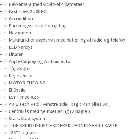
– ✅ Bakkamera med vidvinkel 4 kameraer
– ✅ Fast træk 2.500KG
– ✅ Aircondition
– ✅ Parkeringssensor for og bag
– ✅ Navigation
– ✅ Multifunktionslæderrat med betjening af radio og telefon
– ✅ LED kørelys
– ✅ Elruder
– ✅ Apple Carplay og Android auto
– ✅ Tågelygter
– ✅ Regnsensor
– ✅ MOTOR EURO 6.2
– ✅ El Spejle
– ✅ ESP+ med ABS
– ✅ AVIE Tech Reol i venstre side i bag ( Kan pilles ud )
– ✅ Centrallås med fjernbetjening (2 nøgler)
– ✅ Start/Stop-system
– ✅ TRÆ SKRIDSIKKERT+SIDEBEKLÆDNING+HJULKASSE
– ✅ 180° bagdøre