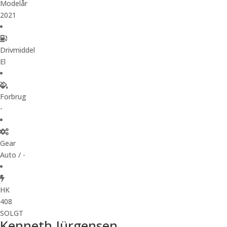
Modelår
2021
Drivmiddel
El
Forbrug
-
Gear
Auto / -
HK
408
SOLGT
Kenneth Jürgensen