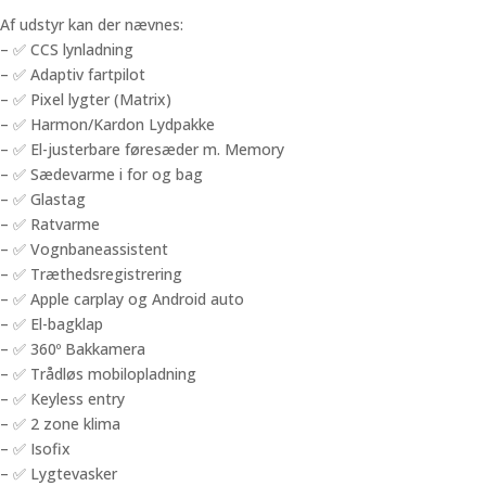
Af udstyr kan der nævnes:
– ✅ CCS lynladning
– ✅ Adaptiv fartpilot
– ✅ Pixel lygter (Matrix)
– ✅ Harmon/Kardon Lydpakke
– ✅ El-justerbare føresæder m. Memory
– ✅ Sædevarme i for og bag
– ✅ Glastag
– ✅ Ratvarme
– ✅ Vognbaneassistent
– ✅ Træthedsregistrering
– ✅ Apple carplay og Android auto
– ✅ El-bagklap
– ✅ 360º Bakkamera
– ✅ Trådløs mobilopladning
– ✅ Keyless entry
– ✅ 2 zone klima
– ✅ Isofix
– ✅ Lygtevasker