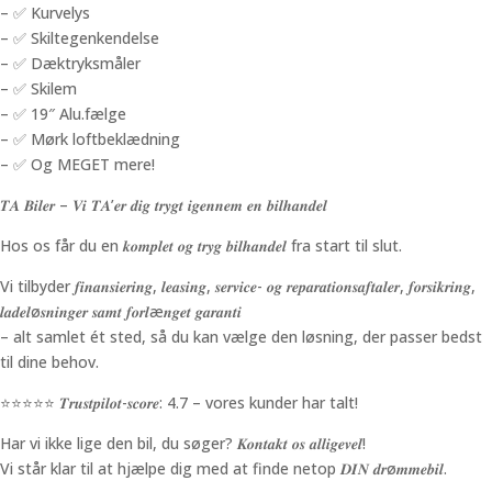
– ✅ Kurvelys
– ✅ Skiltegenkendelse
– ✅ Dæktryksmåler
– ✅ Skilem
– ✅ 19″ Alu.fælge
– ✅ Mørk loftbeklædning
– ✅ Og MEGET mere!
𝑻𝑨 𝑩𝒊𝒍𝒆𝒓 – 𝑽𝒊 𝑻𝑨’𝒆𝒓 𝒅𝒊𝒈 𝒕𝒓𝒚𝒈𝒕 𝒊𝒈𝒆𝒏𝒏𝒆𝒎 𝒆𝒏 𝒃𝒊𝒍𝒉𝒂𝒏𝒅𝒆𝒍
Hos os får du en 𝒌𝒐𝒎𝒑𝒍𝒆𝒕 𝒐𝒈 𝒕𝒓𝒚𝒈 𝒃𝒊𝒍𝒉𝒂𝒏𝒅𝒆𝒍 fra start til slut.
Vi tilbyder 𝒇𝒊𝒏𝒂𝒏𝒔𝒊𝒆𝒓𝒊𝒏𝒈, 𝒍𝒆𝒂𝒔𝒊𝒏𝒈, 𝒔𝒆𝒓𝒗𝒊𝒄𝒆- 𝒐𝒈 𝒓𝒆𝒑𝒂𝒓𝒂𝒕𝒊𝒐𝒏𝒔𝒂𝒇𝒕𝒂𝒍𝒆𝒓, 𝒇𝒐𝒓𝒔𝒊𝒌𝒓𝒊𝒏𝒈,
𝒍𝒂𝒅𝒆𝒍ø𝒔𝒏𝒊𝒏𝒈𝒆𝒓 𝒔𝒂𝒎𝒕 𝒇𝒐𝒓𝒍æ𝒏𝒈𝒆𝒕 𝒈𝒂𝒓𝒂𝒏𝒕𝒊
– alt samlet ét sted, så du kan vælge den løsning, der passer bedst
til dine behov.
⭐️⭐️⭐️⭐️⭐️ 𝑻𝒓𝒖𝒔𝒕𝒑𝒊𝒍𝒐𝒕-𝒔𝒄𝒐𝒓𝒆: 4.7 – vores kunder har talt!
Har vi ikke lige den bil, du søger? 𝑲𝒐𝒏𝒕𝒂𝒌𝒕 𝒐𝒔 𝒂𝒍𝒍𝒊𝒈𝒆𝒗𝒆𝒍!
Vi står klar til at hjælpe dig med at finde netop 𝑫𝑰𝑵 𝒅𝒓ø𝒎𝒎𝒆𝒃𝒊𝒍.