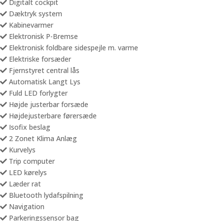
Digitalt cockpit
Dæktryk system
Kabinevarmer
Elektronisk P-Bremse
Elektronisk foldbare sidespejle m. varme
Elektriske forsæder
Fjernstyret central lås
Automatisk Langt Lys
Fuld LED forlygter
Højde justerbar forsæde
Højdejusterbare førersæde
Isofix beslag
2 Zonet Klima Anlæg
Kurvelys
Trip computer
LED kørelys
Læder rat
Bluetooth lydafspilning
Navigation
Parkeringssensor bag