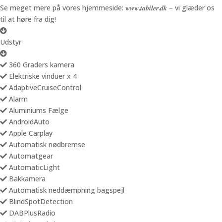
Se meget mere på vores hjemmeside: 𝒘𝒘𝒘.𝒕𝒂𝒃𝒊𝒍𝒆𝒓.𝒅𝒌 – vi glæder os
til at høre fra dig!
Udstyr
360 Graders kamera
Elektriske vinduer x 4
AdaptiveCruiseControl
Alarm
Aluminiums Fælge
AndroidAuto
Apple Carplay
Automatisk nødbremse
Automatgear
AutomaticLight
Bakkamera
Automatisk neddæmpning bagspejl
BlindSpotDetection
DABPlusRadio