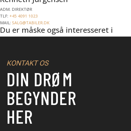
ADM. DIREKTØR
TLF:
+45 4091 1023
MAIL:
SALG@TABILER.DK
Du er måske også interesseret i
KONTAKT OS
DIN DRØM
BEGYNDER
HER