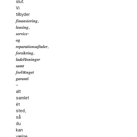
slut.
Vi
tilbyder
𝒇𝒊𝒏𝒂𝒏𝒔𝒊𝒆𝒓𝒊𝒏𝒈,
𝒍𝒆𝒂𝒔𝒊𝒏𝒈,
𝒔𝒆𝒓𝒗𝒊𝒄𝒆-
𝒐𝒈
𝒓𝒆𝒑𝒂𝒓𝒂𝒕𝒊𝒐𝒏𝒔𝒂𝒇𝒕𝒂𝒍𝒆𝒓,
𝒇𝒐𝒓𝒔𝒊𝒌𝒓𝒊𝒏𝒈,
𝒍𝒂𝒅𝒆𝒍ø𝒔𝒏𝒊𝒏𝒈𝒆𝒓
𝒔𝒂𝒎𝒕
𝒇𝒐𝒓𝒍æ𝒏𝒈𝒆𝒕
𝒈𝒂𝒓𝒂𝒏𝒕𝒊
–
alt
samlet
ét
sted,
så
du
kan
vælge