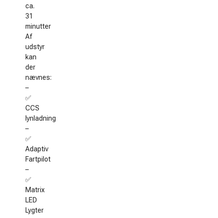
ca.
31
minutter
Af
udstyr
kan
der
nævnes:
–
✅
CCS
lynladning
–
✅
Adaptiv
Fartpilot
–
✅
Matrix
LED
Lygter