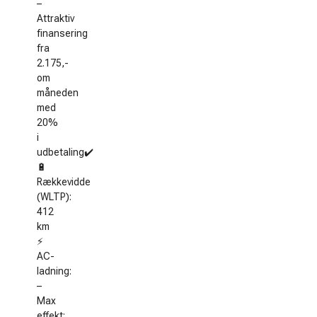
–
Attraktiv
finansering
fra
2.175,-
om
måneden
med
20%
i
udbetaling✔️
🔋
Rækkevidde
(WLTP):
412
km
⚡
AC-
ladning:
–
Max
effekt: