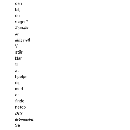
den
bil,
du
søger?
𝑲𝒐𝒏𝒕𝒂𝒌𝒕
𝒐𝒔
𝒂𝒍𝒍𝒊𝒈𝒆𝒗𝒆𝒍!
Vi
står
klar
til
at
hjælpe
dig
med
at
finde
netop
𝑫𝑰𝑵
𝒅𝒓ø𝒎𝒎𝒆𝒃𝒊𝒍.
Se