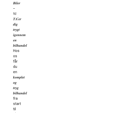
𝑩𝒊𝒍𝒆𝒓
–
𝑽𝒊
𝑻𝑨’𝒆𝒓
𝒅𝒊𝒈
𝒕𝒓𝒚𝒈𝒕
𝒊𝒈𝒆𝒏𝒏𝒆𝒎
𝒆𝒏
𝒃𝒊𝒍𝒉𝒂𝒏𝒅𝒆𝒍
Hos
os
får
du
en
𝒌𝒐𝒎𝒑𝒍𝒆𝒕
𝒐𝒈
𝒕𝒓𝒚𝒈
𝒃𝒊𝒍𝒉𝒂𝒏𝒅𝒆𝒍
fra
start
til