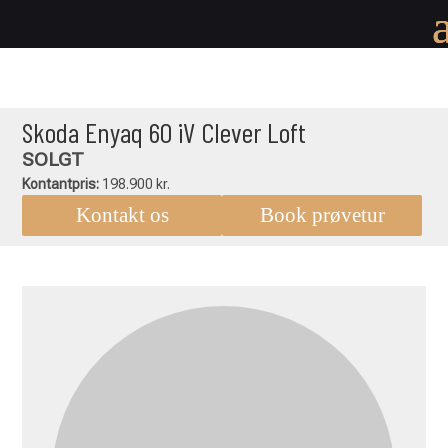
Skoda Enyaq 60 iV Clever Loft
SOLGT
Kontantpris:
198.900 kr.
Kontakt os
Book prøvetur
Skoda
Enyaq
60
iV
Clever