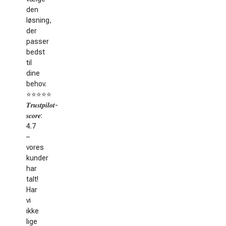
den
løsning,
der
passer
bedst
til
dine
behov.
⭐️⭐️⭐️⭐️⭐️
𝑻𝒓𝒖𝒔𝒕𝒑𝒊𝒍𝒐𝒕-
𝒔𝒄𝒐𝒓𝒆:
4.7
–
vores
kunder
har
talt!
Har
vi
ikke
lige