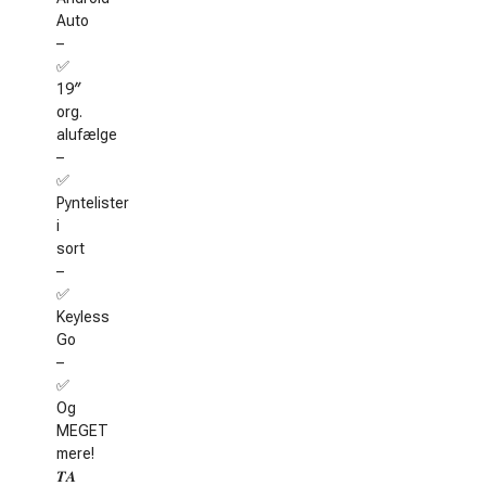
Auto
–
✅
19″
org.
alufælge
–
✅
Pyntelister
i
sort
–
✅
Keyless
Go
–
✅
Og
MEGET
mere!
𝑻𝑨