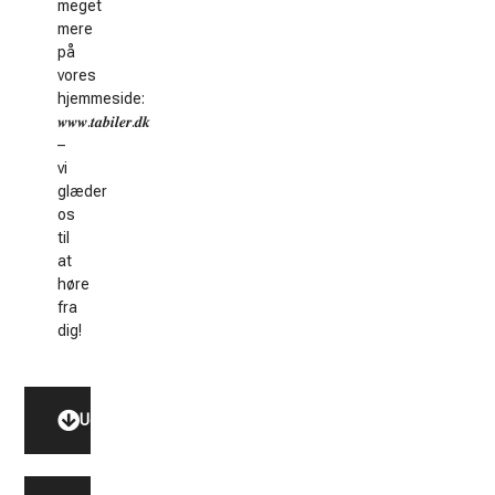
meget
mere
på
vores
hjemmeside:
𝒘𝒘𝒘.𝒕𝒂𝒃𝒊𝒍𝒆𝒓.𝒅𝒌
–
vi
glæder
os
til
at
høre
fra
dig!
Udstyr