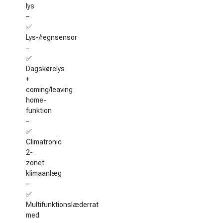
lys
–
✅
Lys-/regnsensor
–
✅
Dagskørelys
+
coming/leaving
home-
funktion
–
✅
Climatronic
2-
zonet
klimaanlæg
–
✅
Multifunktionslæderrat
med