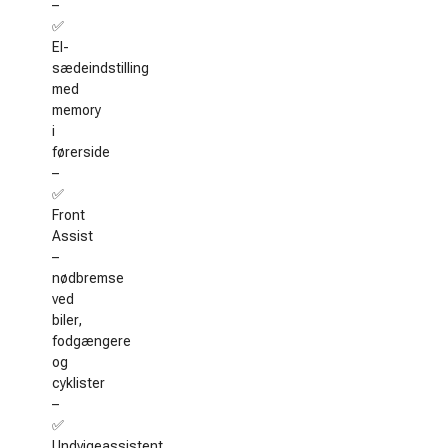
–
✅
El-
sædeindstilling
med
memory
i
førerside
–
✅
Front
Assist
–
nødbremse
ved
biler,
fodgængere
og
cyklister
–
✅
Undvigeassistent