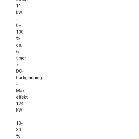
11
kW
–
0–
100
%:
ca.
6
timer
⚡
DC-
hurtigladning:
–
Max
effekt:
124
kW
–
10–
80
%: