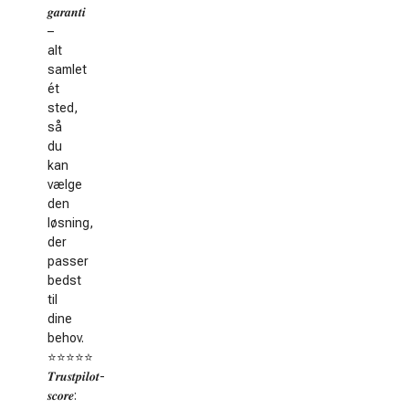
𝒈𝒂𝒓𝒂𝒏𝒕𝒊
–
alt
samlet
ét
sted,
så
du
kan
vælge
den
løsning,
der
passer
bedst
til
dine
behov.
⭐️⭐️⭐️⭐️⭐️
𝑻𝒓𝒖𝒔𝒕𝒑𝒊𝒍𝒐𝒕-
𝒔𝒄𝒐𝒓𝒆: