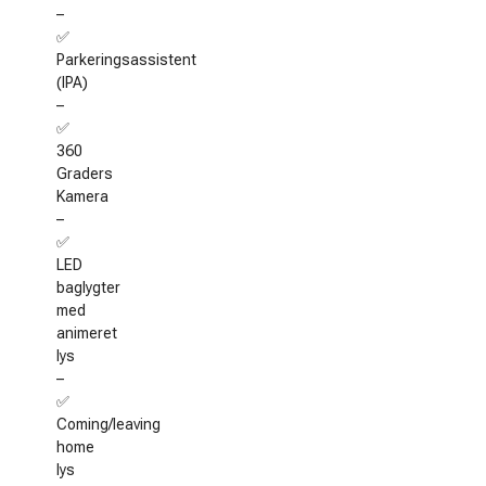
–
✅
Parkeringsassistent
(IPA)
–
✅
360
Graders
Kamera
–
✅
LED
baglygter
med
animeret
lys
–
✅
Coming/leaving
home
lys