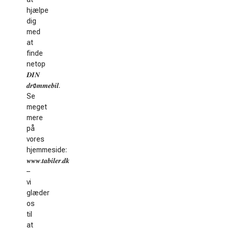
hjælpe
dig
med
at
finde
netop
𝑫𝑰𝑵
𝒅𝒓ø𝒎𝒎𝒆𝒃𝒊𝒍.
Se
meget
mere
på
vores
hjemmeside:
𝒘𝒘𝒘.𝒕𝒂𝒃𝒊𝒍𝒆𝒓.𝒅𝒌
–
vi
glæder
os
til
at