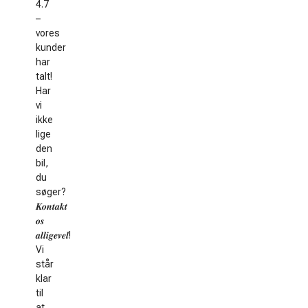
4.7
–
vores
kunder
har
talt!
Har
vi
ikke
lige
den
bil,
du
søger?
𝑲𝒐𝒏𝒕𝒂𝒌𝒕
𝒐𝒔
𝒂𝒍𝒍𝒊𝒈𝒆𝒗𝒆𝒍!
Vi
står
klar
til
at