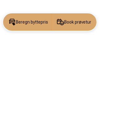
Beregn byttepris
Book prøvetur
KONTAKT OS
DIN DRØM
BEGYNDER
HER
Navn