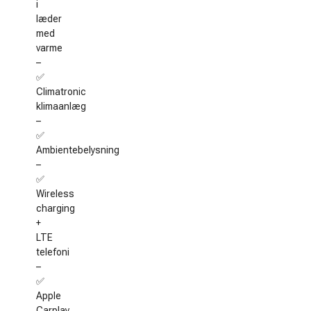
i
læder
med
varme
–
✅
Climatronic
klimaanlæg
–
✅
Ambientebelysning
–
✅
Wireless
charging
+
LTE
telefoni
–
✅
Apple
Carplay