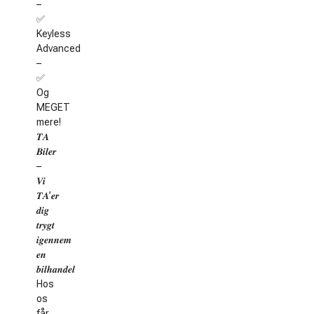
–
✅
Keyless
Advanced
–
✅
Og
MEGET
mere!
𝑻𝑨
𝑩𝒊𝒍𝒆𝒓
–
𝑽𝒊
𝑻𝑨’𝒆𝒓
𝒅𝒊𝒈
𝒕𝒓𝒚𝒈𝒕
𝒊𝒈𝒆𝒏𝒏𝒆𝒎
𝒆𝒏
𝒃𝒊𝒍𝒉𝒂𝒏𝒅𝒆𝒍
Hos
os
får