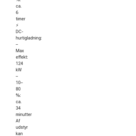
ca.
6
timer
⚡
DC-
hurtigladning:
–
Max
effekt:
124
kW
–
10–
80
%:
ca.
34
minutter
Af
udstyr
kan