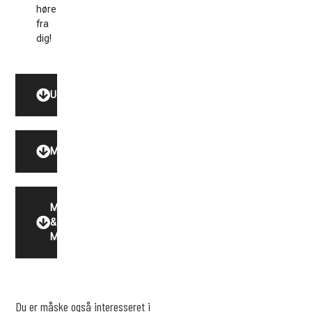
høre
fra
dig!
Udstyr
Model
Motor
&
Miljø
Du er måske også interesseret i