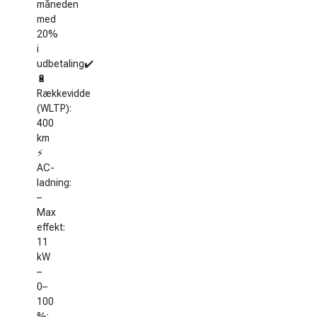
måneden
med
20%
i
udbetaling✔️
🔋
Rækkevidde
(WLTP):
400
km
⚡
AC-
ladning:
–
Max
effekt:
11
kW
–
0–
100
%: