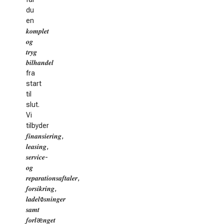
du
en
𝒌𝒐𝒎𝒑𝒍𝒆𝒕
𝒐𝒈
𝒕𝒓𝒚𝒈
𝒃𝒊𝒍𝒉𝒂𝒏𝒅𝒆𝒍
fra
start
til
slut.
Vi
tilbyder
𝒇𝒊𝒏𝒂𝒏𝒔𝒊𝒆𝒓𝒊𝒏𝒈,
𝒍𝒆𝒂𝒔𝒊𝒏𝒈,
𝒔𝒆𝒓𝒗𝒊𝒄𝒆-
𝒐𝒈
𝒓𝒆𝒑𝒂𝒓𝒂𝒕𝒊𝒐𝒏𝒔𝒂𝒇𝒕𝒂𝒍𝒆𝒓,
𝒇𝒐𝒓𝒔𝒊𝒌𝒓𝒊𝒏𝒈,
𝒍𝒂𝒅𝒆𝒍ø𝒔𝒏𝒊𝒏𝒈𝒆𝒓
𝒔𝒂𝒎𝒕
𝒇𝒐𝒓𝒍æ𝒏𝒈𝒆𝒕