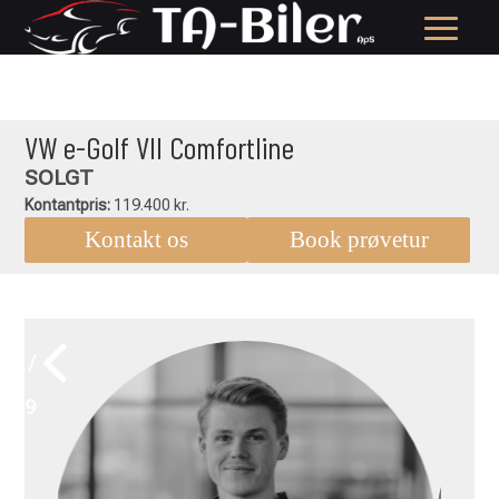
VW e-Golf VII Comfortline
SOLGT
Kontantpris:
119.400 kr.
Kontakt os
Book prøvetur
1 /
19
VW