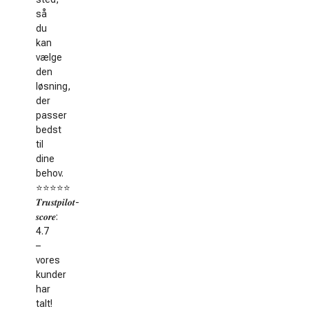
så
du
kan
vælge
den
løsning,
der
passer
bedst
til
dine
behov.
⭐️⭐️⭐️⭐️⭐️
𝑻𝒓𝒖𝒔𝒕𝒑𝒊𝒍𝒐𝒕-
𝒔𝒄𝒐𝒓𝒆:
4.7
–
vores
kunder
har
talt!