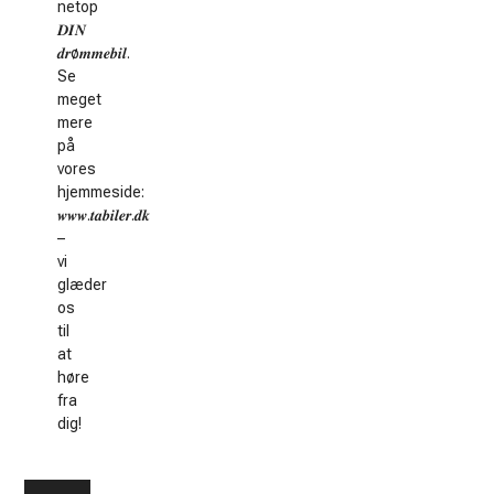
netop
𝑫𝑰𝑵
𝒅𝒓ø𝒎𝒎𝒆𝒃𝒊𝒍.
Se
meget
mere
på
vores
hjemmeside:
𝒘𝒘𝒘.𝒕𝒂𝒃𝒊𝒍𝒆𝒓.𝒅𝒌
–
vi
glæder
os
til
at
høre
fra
dig!