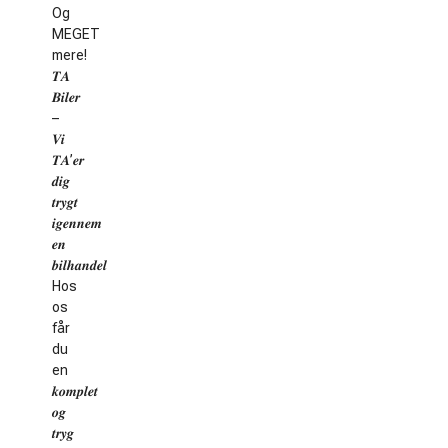
Og
MEGET
mere!
𝑻𝑨
𝑩𝒊𝒍𝒆𝒓
–
𝑽𝒊
𝑻𝑨’𝒆𝒓
𝒅𝒊𝒈
𝒕𝒓𝒚𝒈𝒕
𝒊𝒈𝒆𝒏𝒏𝒆𝒎
𝒆𝒏
𝒃𝒊𝒍𝒉𝒂𝒏𝒅𝒆𝒍
Hos
os
får
du
en
𝒌𝒐𝒎𝒑𝒍𝒆𝒕
𝒐𝒈
𝒕𝒓𝒚𝒈