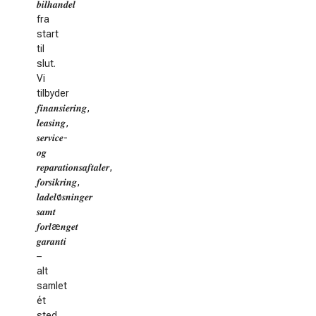
𝒃𝒊𝒍𝒉𝒂𝒏𝒅𝒆𝒍
fra
start
til
slut.
Vi
tilbyder
𝒇𝒊𝒏𝒂𝒏𝒔𝒊𝒆𝒓𝒊𝒏𝒈,
𝒍𝒆𝒂𝒔𝒊𝒏𝒈,
𝒔𝒆𝒓𝒗𝒊𝒄𝒆-
𝒐𝒈
𝒓𝒆𝒑𝒂𝒓𝒂𝒕𝒊𝒐𝒏𝒔𝒂𝒇𝒕𝒂𝒍𝒆𝒓,
𝒇𝒐𝒓𝒔𝒊𝒌𝒓𝒊𝒏𝒈,
𝒍𝒂𝒅𝒆𝒍ø𝒔𝒏𝒊𝒏𝒈𝒆𝒓
𝒔𝒂𝒎𝒕
𝒇𝒐𝒓𝒍æ𝒏𝒈𝒆𝒕
𝒈𝒂𝒓𝒂𝒏𝒕𝒊
–
alt
samlet
ét
sted,