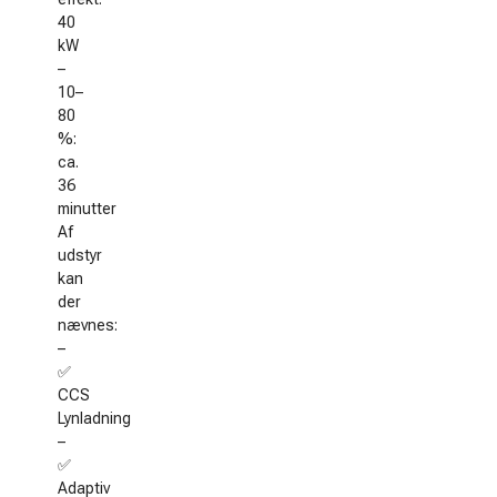
40
kW
–
10–
80
%:
ca.
36
minutter
Af
udstyr
kan
der
nævnes:
–
✅
CCS
Lynladning
–
✅
Adaptiv