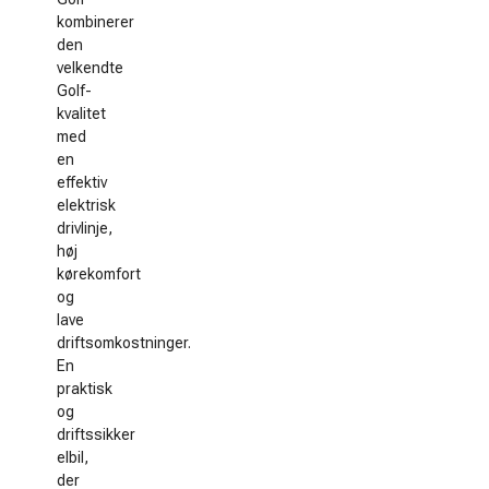
kombinerer
den
velkendte
Golf-
kvalitet
med
en
effektiv
elektrisk
drivlinje,
høj
kørekomfort
og
lave
driftsomkostninger.
En
praktisk
og
driftssikker
elbil,
der