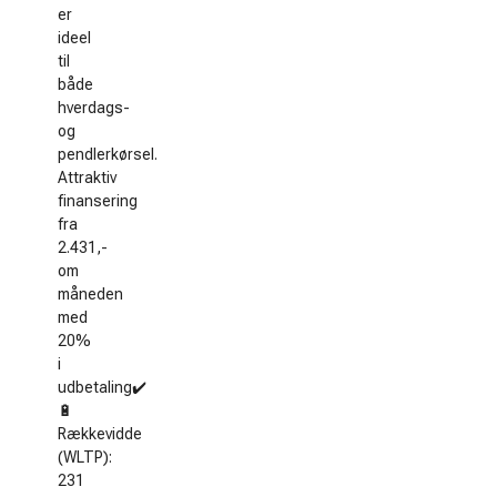
er
ideel
til
både
hverdags-
og
pendlerkørsel.
Attraktiv
finansering
fra
2.431,-
om
måneden
med
20%
i
udbetaling✔️
🔋
Rækkevidde
(WLTP):
231