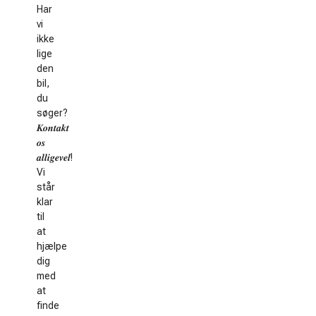
Har
vi
ikke
lige
den
bil,
du
søger?
𝑲𝒐𝒏𝒕𝒂𝒌𝒕
𝒐𝒔
𝒂𝒍𝒍𝒊𝒈𝒆𝒗𝒆𝒍!
Vi
står
klar
til
at
hjælpe
dig
med
at
finde