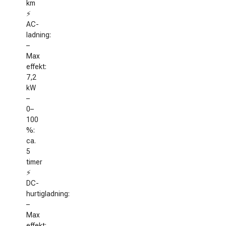
km
⚡
AC-
ladning:
–
Max
effekt:
7,2
kW
–
0–
100
%:
ca.
5
timer
⚡
DC-
hurtigladning:
–
Max
effekt: