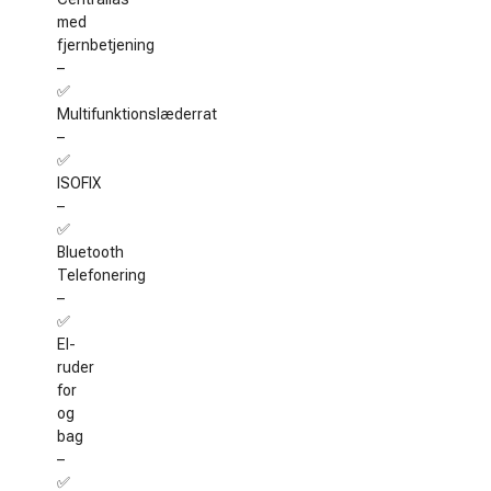
med
fjernbetjening
–
✅
Multifunktionslæderrat
–
✅
ISOFIX
–
✅
Bluetooth
Telefonering
–
✅
El-
ruder
for
og
bag
–
✅