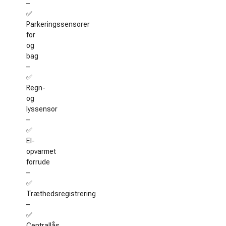
–
✅
Parkeringssensorer
for
og
bag
–
✅
Regn-
og
lyssensor
–
✅
El-
opvarmet
forrude
–
✅
Træthedsregistrering
–
✅
Centrallås