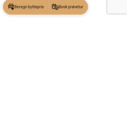
Beregn byttepris
Book prøvetur
KONTAKT OS
DIN DRØM
BEGYNDER
HER
Navn