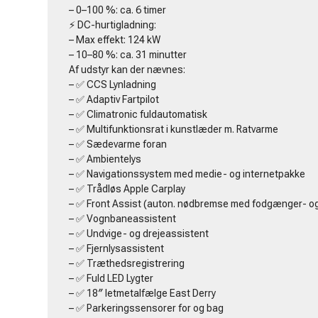
– 0–100 %: ca. 6 timer
⚡ DC-hurtigladning:
– Max effekt: 124 kW
– 10–80 %: ca. 31 minutter
Af udstyr kan der nævnes:
– ✅ CCS Lynladning
– ✅ Adaptiv Fartpilot
– ✅ Climatronic fuldautomatisk
– ✅ Multifunktionsrat i kunstlæder m. Ratvarme
– ✅ Sædevarme foran
– ✅ Ambientelys
– ✅ Navigationssystem med medie- og internetpakke
– ✅ Trådløs Apple Carplay
– ✅ Front Assist (auton. nødbremse med fodgænger- og
– ✅ Vognbaneassistent
– ✅ Undvige- og drejeassistent
– ✅ Fjernlysassistent
– ✅ Træthedsregistrering
– ✅ Fuld LED Lygter
– ✅ 18″ letmetalfælge East Derry
– ✅ Parkeringssensorer for og bag