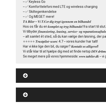
– ✅ Keyless Go
– ✅ Komforttelefoni med LTE og wireless charging
– ✅ Skiltegenkendelse
– ✅ Og MEGET mere!
𝑻𝑨 𝑩𝒊𝒍𝒆𝒓 – 𝑽𝒊 𝑻𝑨’𝒆𝒓 𝒅𝒊𝒈 𝒕𝒓𝒚𝒈𝒕 𝒊𝒈𝒆𝒏𝒏𝒆𝒎 𝒆𝒏 𝒃𝒊𝒍𝒉𝒂𝒏𝒅𝒆𝒍
Hos os får du en 𝒌𝒐𝒎𝒑𝒍𝒆𝒕 𝒐𝒈 𝒕𝒓𝒚𝒈 𝒃𝒊𝒍𝒉𝒂𝒏𝒅𝒆𝒍 fra start til slut
Vi tilbyder 𝒇𝒊𝒏𝒂𝒏𝒔𝒊𝒆𝒓𝒊𝒏𝒈, 𝒍𝒆𝒂𝒔𝒊𝒏𝒈, 𝒔𝒆𝒓𝒗𝒊𝒄𝒆- 𝒐𝒈 𝒓𝒆𝒑𝒂𝒓𝒂𝒕𝒊𝒐𝒏𝒔𝒂𝒇𝒕𝒂𝒍𝒆
– alt samlet ét sted, så du kan vælge den løsning, der pa
⭐️⭐️⭐️⭐️⭐️ 𝑻𝒓𝒖𝒔𝒕𝒑𝒊𝒍𝒐𝒕-𝒔𝒄𝒐𝒓𝒆: 4.7 – vores kunder har talt!
Har vi ikke lige den bil, du søger? 𝑲𝒐𝒏𝒕𝒂𝒌𝒕 𝒐𝒔 𝒂𝒍𝒍𝒊𝒈𝒆𝒗𝒆𝒍!
Vi står klar til at hjælpe dig med at finde netop 𝑫𝑰𝑵 𝒅𝒓ø𝒎𝒎𝒆
Se meget mere på vores hjemmeside: 𝒘𝒘𝒘.𝒕𝒂𝒃𝒊𝒍𝒆𝒓.𝒅𝒌 – v