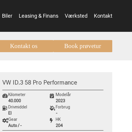
Biler
Leasing & Finans
Værksted
Kontakt
Kontakt os
Book prøvetur
VW ID.3 58 Pro Performance
Kilometer
Modelår
40.000
2023
Drivmiddel
Forbrug
El
-
Gear
HK
Auto / -
204