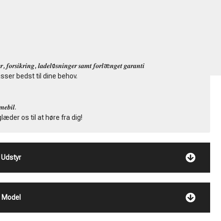
Kenneth Jürgensen
ADM. DIREKTØR
TLF:
+45 4091 1023
.
MAIL:
SALG@TABILER.DK
, 𝒇𝒐𝒓𝒔𝒊𝒌𝒓𝒊𝒏𝒈, 𝒍𝒂𝒅𝒆𝒍ø𝒔𝒏𝒊𝒏𝒈𝒆𝒓 𝒔𝒂𝒎𝒕 𝒇𝒐𝒓𝒍æ𝒏𝒈𝒆𝒕 𝒈𝒂𝒓𝒂𝒏𝒕𝒊
sser bedst til dine behov.
𝒃𝒊𝒍.
i glæder os til at høre fra dig!
Udstyr
Model