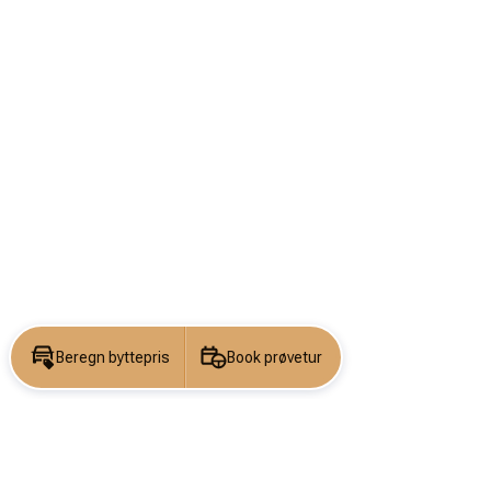
Beregn byttepris
Book prøvetur