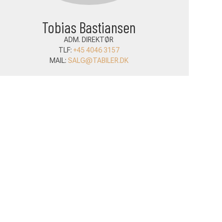
Tobias Bastiansen
Bjørn
ADM. DIREKTØR
SÆL
TLF:
+45 4046 3157
TLF:
+45 
MAIL:
SALG@TABILER.DK
MAIL:
BJORN