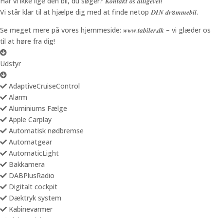
Har vi ikke lige den bil, du søger? 𝑲𝒐𝒏𝒕𝒂𝒌𝒕 𝒐𝒔 𝒂𝒍𝒍𝒊𝒈𝒆𝒗𝒆𝒍!
Vi står klar til at hjælpe dig med at finde netop 𝑫𝑰𝑵 𝒅𝒓ø𝒎𝒎𝒆𝒃𝒊𝒍.
Se meget mere på vores hjemmeside: 𝒘𝒘𝒘.𝒕𝒂𝒃𝒊𝒍𝒆𝒓.𝒅𝒌 – vi glæder os
til at høre fra dig!
Udstyr
AdaptiveCruiseControl
Alarm
Aluminiums Fælge
Apple Carplay
Automatisk nødbremse
Automatgear
AutomaticLight
Bakkamera
DABPlusRadio
Digitalt cockpit
Dæktryk system
Kabinevarmer