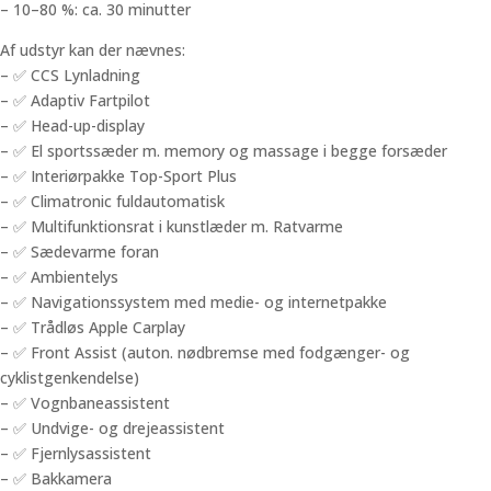
– 10–80 %: ca. 30 minutter
Af udstyr kan der nævnes:
– ✅ CCS Lynladning
– ✅ Adaptiv Fartpilot
– ✅ Head-up-display
– ✅ El sportssæder m. memory og massage i begge forsæder
– ✅ Interiørpakke Top-Sport Plus
– ✅ Climatronic fuldautomatisk
– ✅ Multifunktionsrat i kunstlæder m. Ratvarme
– ✅ Sædevarme foran
– ✅ Ambientelys
– ✅ Navigationssystem med medie- og internetpakke
– ✅ Trådløs Apple Carplay
– ✅ Front Assist (auton. nødbremse med fodgænger- og
cyklistgenkendelse)
– ✅ Vognbaneassistent
– ✅ Undvige- og drejeassistent
– ✅ Fjernlysassistent
– ✅ Bakkamera