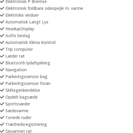
Elektronisk P-Bremse
Elektronisk foldbare sidespejle m. varme
Elektriske vinduer
Automatisk Langt Lys
HeadupDisplay
Isofix beslag
Automatisk Klima Kontrol
Trip computer
Læder rat
Bluetooth lydafspilning
Navigation
Parkeringssensor bag
Parkeringssensor foran
Skiltegenkendelse
Opdelt bagsæde
Sportssæder
Sædevarme
Tonede ruder
Træthedsregistrering
Opvarmet rat