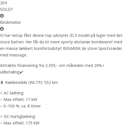
204
SOLGT
Beskrivelse
Vi har netop fået denne top udstyret ID.3 model på lager med det
store batteri. Her får du et mere sporty eksteriør kombineret med
en masse lækkert komfortudstyr! BEMÆRK de store Sportssæder
med massage.
Attraktiv finansering fra 2.359,- om måneden med 20% i
udbetaling✔️
🔋 Rækkevidde (WLTP): 552 km
⚡ AC-ladning:
– Max effekt: 11 kW
– 0–100 %: ca. 8 timer
⚡ DC-hurtigladning:
– Max effekt: 175 kW