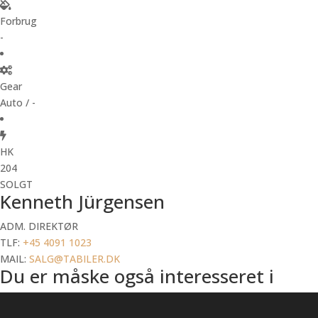
Forbrug
-
Gear
Auto / -
HK
204
SOLGT
Kenneth Jürgensen
ADM. DIREKTØR
TLF:
+45 4091 1023
MAIL:
SALG@TABILER.DK
Du er måske også interesseret i