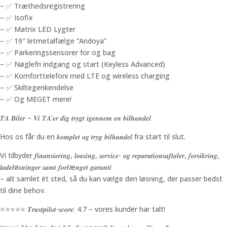
– ✅ Træthedsregistrering
– ✅ Isofix
– ✅ Matrix LED Lygter
– ✅ 19″ letmetalfælge “Andoya”
– ✅ Parkeringssensorer for og bag
– ✅ Nøglefri indgang og start (Keyless Advanced)
– ✅ Komforttelefoni med LTE og wireless charging
– ✅ Skiltegenkendelse
– ✅ Og MEGET mere!
𝑻𝑨 𝑩𝒊𝒍𝒆𝒓 – 𝑽𝒊 𝑻𝑨’𝒆𝒓 𝒅𝒊𝒈 𝒕𝒓𝒚𝒈𝒕 𝒊𝒈𝒆𝒏𝒏𝒆𝒎 𝒆𝒏 𝒃𝒊𝒍𝒉𝒂𝒏𝒅𝒆𝒍
Hos os får du en 𝒌𝒐𝒎𝒑𝒍𝒆𝒕 𝒐𝒈 𝒕𝒓𝒚𝒈 𝒃𝒊𝒍𝒉𝒂𝒏𝒅𝒆𝒍 fra start til slut.
Vi tilbyder 𝒇𝒊𝒏𝒂𝒏𝒔𝒊𝒆𝒓𝒊𝒏𝒈, 𝒍𝒆𝒂𝒔𝒊𝒏𝒈, 𝒔𝒆𝒓𝒗𝒊𝒄𝒆- 𝒐𝒈 𝒓𝒆𝒑𝒂𝒓𝒂𝒕𝒊𝒐𝒏𝒔𝒂𝒇𝒕𝒂𝒍𝒆𝒓, 𝒇𝒐𝒓𝒔𝒊𝒌𝒓𝒊𝒏𝒈,
𝒍𝒂𝒅𝒆𝒍ø𝒔𝒏𝒊𝒏𝒈𝒆𝒓 𝒔𝒂𝒎𝒕 𝒇𝒐𝒓𝒍æ𝒏𝒈𝒆𝒕 𝒈𝒂𝒓𝒂𝒏𝒕𝒊
– alt samlet ét sted, så du kan vælge den løsning, der passer bedst
til dine behov.
⭐️⭐️⭐️⭐️⭐️ 𝑻𝒓𝒖𝒔𝒕𝒑𝒊𝒍𝒐𝒕-𝒔𝒄𝒐𝒓𝒆: 4.7 – vores kunder har talt!